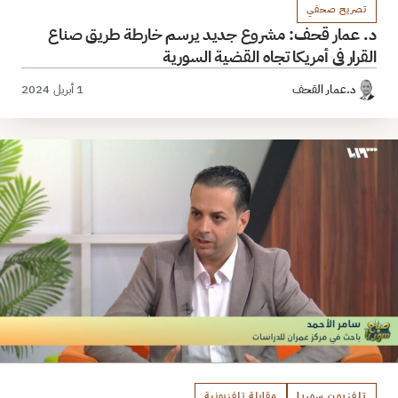
تصريح صحفي
د. عمار قحف: مشروع جديد يرسم خارطة طريق صناع
القرار في أمريكا تجاه القضية السورية
د.عمار القحف
1 أبريل 2024
تلفزيون سوريا
مقابلة تلفزيونية