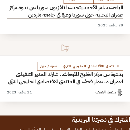
الباحث سامر الأحمد يتحدث لتلفزيون سوريا عن ندوة مركز
عمران البحثية حول سوريا وغزة في جامعة ماردين
28 نوفمبر 2023
المنتدى الاقتصادي الخليجي التركي
ندوة / حوار
بدعوة من مركز الخليج للأبحاث.. شارك المدير التنفيذي
لعمران د. عمار قحف في المنتدى الاقتصادي الخليجي التركي
د.عمار القحف
11 نوفمبر 2023
اشترك في نشرتنا البريدية
احصل على أحدث الدراسات والتقارير الاستراتيجية حول الشأن السوري