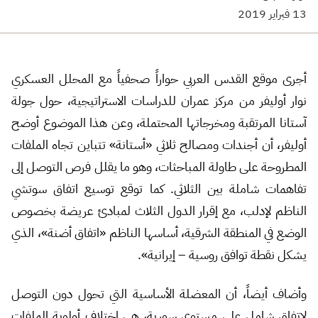
13 فبراير 2019
أجرى موقع القدس العربي حواراً صحفياً مع المحلل العسكري
نوار أوليفر من مركز عمران للدراسات الاستراتيجية، حول جولة
آستانا المرتقبة ومخرجاتها المحتملة، وعن هذا الموضوع أوضح
أوليفر، أن أجندات ومصالح ثلاثي «أستانة» تتباين تجاه الملفات
المطروحة على طاولة المباحثات، وهو ما يقلل فرص التوصل إلى
تفاهمات شاملة بين الثلاثي. كما توقع توسيع اتفاق سوتشي
الناظم لإدلب، مع إقرار الدول الثلاث لمبادئ عريضة بخصوص
الوضع في المنطقة الشرقية، أساسها الناظم «اتفاق أضنة»، الذي
يشكل نقطة توافق روسية – إيرانية».
وأضاف أيضاً، أن المعضلة الأساسية التي تحول دون التوصل
لاتفاق شامل على مستوى سورية، هي اختلاف أولوية الملفات