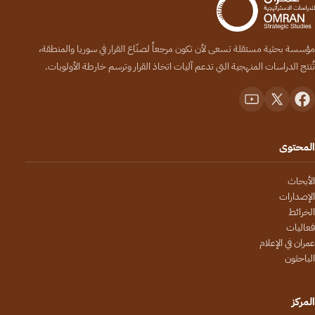
مؤسسة بحثية مستقلة تسعى لأن تكون مرجعاً لصنّاع القرار في سوريا والمنطقة،
تُنتج الدراسات المنهجية التي تدعم آليات اتخاذ القرار وترسم خارطة الأولويات.
المحتوى
الأبحاث
الإصدارات
الخرائط
فعاليات
عمران في الإعلام
الباحثون
المركز