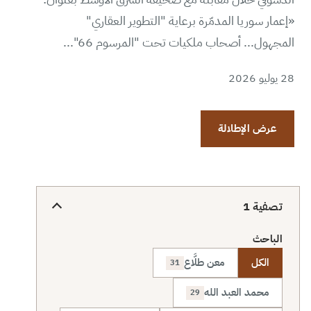
«إعمار سوريا المدمّرة برعاية "التطوير العقاري"
المجهول... أصحاب ملكيات تحت "المرسوم 66"...
28 يوليو 2026
عرض الإطلالة
تصفية
1
الباحث
الكل
معن طلَّاع
31
محمد العبد الله
29