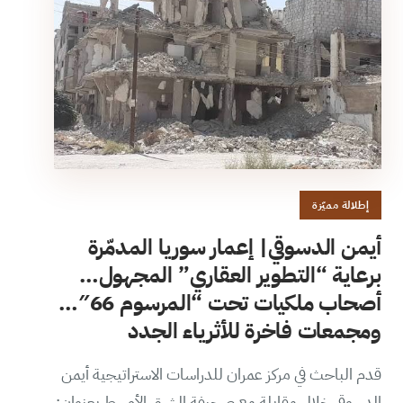
إطلالة مميّزة
أيمن الدسوقي| إعمار سوريا المدمّرة
برعاية “التطوير العقاري” المجهول…
أصحاب ملكيات تحت “المرسوم 66″…
ومجمعات فاخرة للأثرياء الجدد
قدم الباحث في مركز عمران للدراسات الاستراتيجية أيمن
الدسوقي خلال مقابلة مع صحيفة الشرق الأوسط بعنوان: