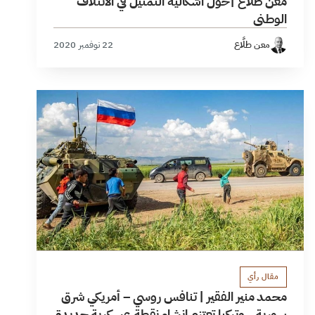
معن طلاع |حول اشكالية التمثيل في الائتلاف
الوطني
معن طلَّاع
22 نوفمبر 2020
مقال رأي
محمد منير الفقير | تنافس روسي – أمريكي شرق
سورية.. وتركيا تعتزم إنشاء نقطة عسكرية جديدة