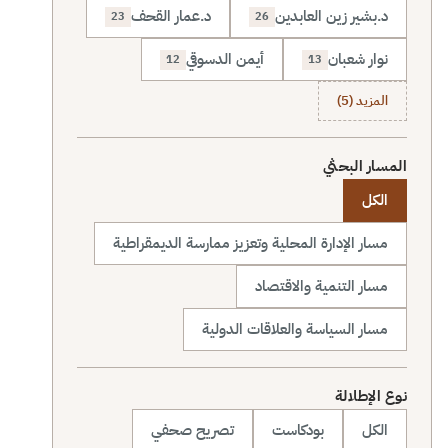
د.بشير زين العابدين
د.عمار القحف
23
26
نوار شعبان
أيمن الدسوقي
12
13
المزيد (5)
المسار البحثي
الكل
مسار الإدارة المحلية وتعزيز ممارسة الديمقراطية
مسار التنمية والاقتصاد
مسار السياسة والعلاقات الدولية
نوع الإطلالة
الكل
بودكاست
تصريح صحفي