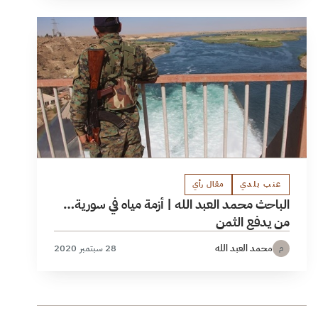
عنب بلدي
مقال رأي
الباحث محمد العبد الله | أزمة مياه في سورية…
من يدفع الثمن
محمد العبد الله
28 سبتمبر 2020
م