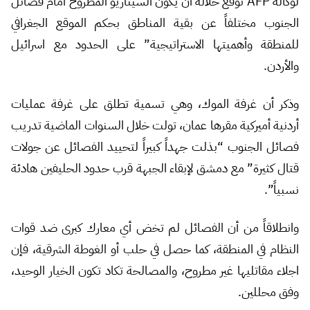
لوكالة AFP توقع خلاله أن يكون السيناريو المطروح أمام فصائل
الجنوب مختلفاً عن بقية المناطق بحكم الموقع الجغرافي
للمنطقة وأهميتها الاستراتيجية” على الحدود مع اسرائيل
والأردن.
وذكر أن غرفة الموك، وهي تسمية تطلق على غرفة عمليات
أردنية أميركية مقرها عمان، تولت خلال السنوات الماضية تدريب
فصائل الجنوب “بذلت جهداً كبيراً لتحييد الفصائل عن جولات
قتال كثيرة” مع دمشق لإبقاء الجبهة قرب حدود الحليفين هادئة
نسبياً”.
وانطلاقاً من أن الفصائل لم تخض أي معارك كبرى ضد قوات
النظام في المنطقة، كما حصل في حلب أو الغوطة الشرقية، فإن
اجلاء مقاتليها غير مطروح، والمصالحة تكاد تكون الخيار الوحيد،
وفق محللين.