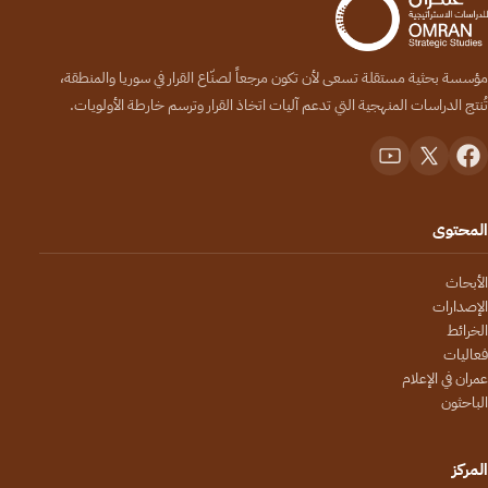
مؤسسة بحثية مستقلة تسعى لأن تكون مرجعاً لصنّاع القرار في سوريا والمنطقة،
تُنتج الدراسات المنهجية التي تدعم آليات اتخاذ القرار وترسم خارطة الأولويات.
المحتوى
الأبحاث
الإصدارات
الخرائط
فعاليات
عمران في الإعلام
الباحثون
المركز