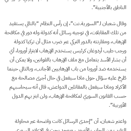
الناطق بالأجنبية”.
وقال شعبان لـ”السورية.نت”، إن رأس النظام “بالتالي يستفيد
من تلك المقابلات، في توجيه رسائل أنه كدولة وله دور في مكافحة
الإرهاب، ومقارنته بالدور التركي عبر ضرب مثال أن تركيا كدولة
ورجب طيب أردوغان كرئيس يستخدم الإرهاب لابتزاز أوروبا، أي
أن بشار الأسد يتعامل مع ملف الإرهاب بالقوانين، ولا يمكن أن
يستخدمه ضد أوروبا من باب الإرهابيين الأجانب، وبالتالي حينما
طُرِحَ عليه سؤال حول ماذا سيفعل في حال أجرى مصالحة مع
الأكراد وماذا سيفعل بالمقاتلين الدواعش، قال أنه سيحاسبهم
حسب القانون السوري لمكافحة الإرهاب، ولن ابتز بهم الدول
الأوربية”.
واعتبر شعبان، أن “إحدى الرسائل كانت واضحة عبر محاولة
التقرب من الجانب الأوروبي، ويوجد بحث في الإعلام السوري