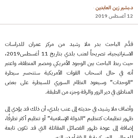
د.بشير زين العابدين
·
12 أغسطس 2019
قدَّم الباحث بدر ملا رشيد من مركز عمران للدراسات
الاستراتيجية، تصريحاً لعنب بلدي بتاريخ 11 أغسطس2019،
حيث ربط الباحث بين الوجود الأمريكي ومصير المنطقة، واعتبر
أنه في حال انسحاب القوات الأمريكية ستنحسر سيطرة
“الوحدات” وسيعود النظام السوري للسيطرة على بعض
المناطق في دير الزور والرقة وجزء من الطبقة.
وأضاف ملا رشيد، في حديثه إلى عنب بلدي، أن ذلك قد يؤدي إلى
ظهور تنظيمات كتنظيم “الدولة الإسلامية” أو تنظيم أكثر تطرفًا،
إضافة إلى عودة ظهور الفصائل المقاتلة التي قد تكون تابعة
للمجالس العسكرية في الرقة أو دير الزور.