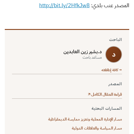
المصدر عنب بلدي:
http://bit.ly/2HfkJw8
الباحث
د.بشير زين العابدين
د
مساعد باحث
→ كافة إطلالاته
المصدر
قراءة المقال الكامل
المسارات البحثية
مسار الإدارة المحلية وتعزيز ممارسة الديمقراطية
مسار السياسة والعلاقات الدولية