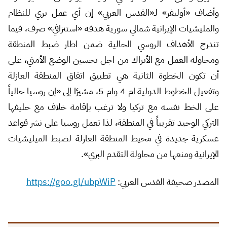
وأضاف «أوليفر» لـ«القدس العربي» إن أي عمل بري للنظام
والمليشيات الإيرانية شمالي سورية هدفه «استنزافي» صرف، فيما
تندرج الأهداف الروسي الحالية ضمن اطار ضبط المنطقة
ومحاولة العمل مع الأتراك من اجل تحسين الوضع الأمني، على
أن تكون الخطوة الثانية هي تطبيق اتفاق المنطقة العازلة
وتفعيل الخطوط الدولية ام 4 وام 5، مشيرًا إلى «إن روسيا حالياً
على الخط نفسه مع تركيا ولا ترغب بإقامة خلاف مع حليفها
التركي الوحيد تقريباً في المنطقة، لذا تعمل روسيا على نشر قواعد
عسكرية جديدة في محيط المنطقة العازلة لضبط الميليشيات
الإيرانية ومنعها من محاولة التقدم البري».
المصدر صحيفة القدس العربي:
https://goo.gl/ubpWiP