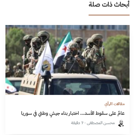
أبحاث ذات صلة
مقالات الرأي
عامٌ على سقوط الأسد… اختبار بناء جيشٍ وطني في سوريا
محسن المصطفى · 7 دقيقة