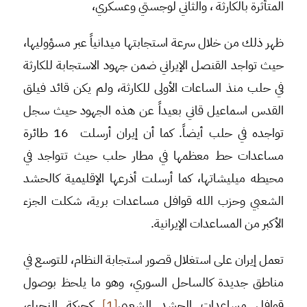
المتأثرة بالكارثة ، والثاني لوجستي وعسكري،
ظهر ذلك من خلال سرعة استجابتها ميدانياً عبر مسؤوليها،
حيث تواجد القنصل الإيراني ضمن جهود الاستجابة للكارثة
في حلب منذ الساعات الأولى للكارثة، ولم يكن قائد فيلق
القدس اسماعيل قاني بعيداً عن هذه الجهود حيث سجل
تواجده في حلب أيضاً. كما أن إيران أرسلت 16 طائرة
مساعدات حط معظمها في مطار حلب حيث تتواجد في
محيطه ميليشاتها، كما أرسلت أذرعها الإقليمية كالحشد
الشعبي وحزب الله قوافل مساعدات برية، شكلت الجزء
الأكبر من المساعدات الإيرانية.
تعمل إيران على استغلال قصور استجابة النظام، للتوسع في
مناطق جديدة كالساحل السوري، وهو ما يلحظ بوصول
قوافل مساعدات الحشد الشعبي
[1]
كحركة النجباء،