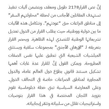
إنَّ نص القرار2178 طويل ومعقد، ويتضمن آليات تنفيذ
تستهدف المقاتلين الأجانب من لحظة “محاولتهم السفر”
إلى مناطق النزاعات حتى “عودتهم”. وتتكامل هذه الآليات
ما بين دولية ووطنية، حيث يطلب القرار من الدول تعديل
تشريعاتها الوطنية للتصدي لهذه الظاهرة. ويحصر القرار
بتعريفه لـ “الإرهابي الأجنبي” بمجموعات سلفية ويستثني
الميلشيات الشيعية التي تنطبق عليها نفس الصفات
المطروحة. ويمكن القول إنَّ للقرار عدة غايات أهمها
تشكيل مستند قانوني يطوّع دول العالم عامة، والدول
المجاورة لمناطق الصراعات خاصة في التحالف الدولي.
وعلى المعارضة السياسية تبني خطة دبلوماسية تقوم
بتزويد اللجان المختصة في هذا القرار بتوصيات
واستراتيجيات تقلل من سلبياته وتثمّر إيجابياته.