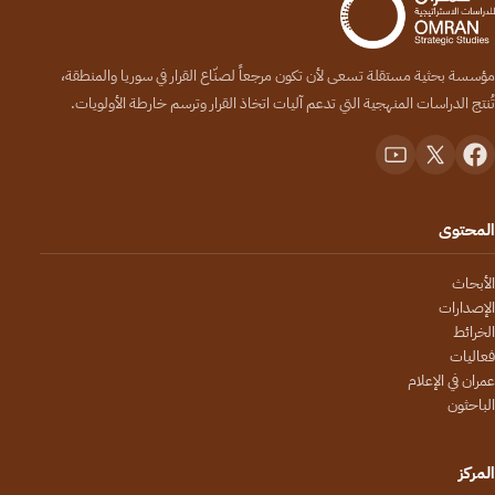
مؤسسة بحثية مستقلة تسعى لأن تكون مرجعاً لصنّاع القرار في سوريا والمنطقة،
تُنتج الدراسات المنهجية التي تدعم آليات اتخاذ القرار وترسم خارطة الأولويات.
المحتوى
الأبحاث
الإصدارات
الخرائط
فعاليات
عمران في الإعلام
الباحثون
المركز