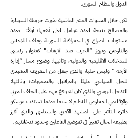
الدول والنظام السوري.
لكن خلال السنوات العشر الماضية تغيرت خريطة السيطرة
والمصالح نتيجة لعدد عوامل لعل أهمها؛ أولاً: تعدد
مستويات الصراع في الجغرافية السورية وملف اللاجئين
والنازحين وبروز “الحرب ضد الارهاب” كعنوان رئيسي
للتدخلات الاقليمية والدولية، وثانيها: وضوح مسار “إدارة
الأزمة ” وليس حلها، والذي جعل من التعريف التنفيذي
للحل السياسي مليئاً بالعراقيل والصعوبات؛ وثالثها:
التدخل الروسي والذي كان له وقعٌ مهم على الحلف العربي
والإقليمي المعارض للنظام لا سيما بعدما تسيّدت موسكو
دائرة التأثير على المشهد الأمني والسياسي والذي أفرز
بطبيعة الحال تغييراً في تموضع الفاعلين وحدود تدخلاتهم.
وأخيراً وليس آخراً مواقف بعض الدول المعارضة لمسار