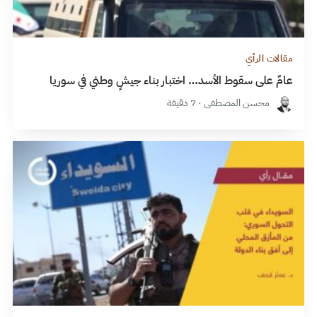
مقالات الرأي
عامٌ على سقوط الأسد… اختبار بناء جيشٍ وطني في سوريا
محسن المصطفى · 7 دقيقة