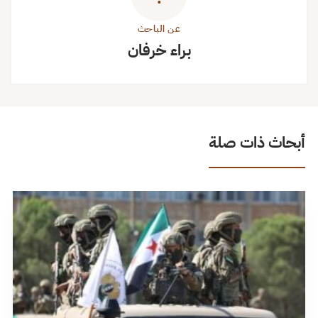
عن الباحث
براء خرفان
أبحاث ذات صلة