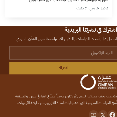
سورية جيوسياسيَّاً: خطى ثابتة نحو أفق استراتيجي
فاضل خانجي · 7 دقيقة
اشترك في نشرتنا البريدية
احصل على أحدث الدراسات والتقارير الاستراتيجية حول الشأن السوري
لبريد الإلكتروني
اشتراك
مؤسسة بحثية مستقلة تسعى لأن تكون مرجعاً لصنّاع القرار في سوريا والمنطقة،
تُنتج الدراسات المنهجية التي تدعم آليات اتخاذ القرار وترسم خارطة الأولويات.