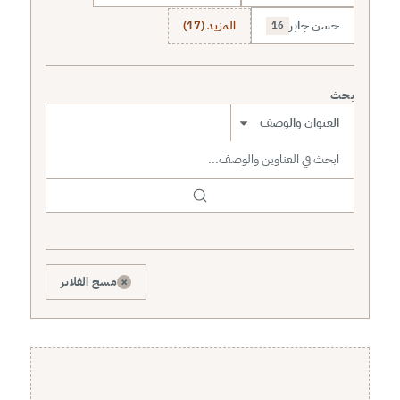
حسن جابر
المزيد (17)
16
بحث
نطاق البحث
×
مسح الفلاتر