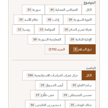
الموضوع
الكل
المجالس المحلية
سورية
33
41
الثورة السورية
إدلب
نظام الأسد
29
30
30
هيئة تحرير الشام
الحوكمة
روسيا
22
23
26
الإدارة الذاتية
المعارضة السورية
18
20
نبع السلام
المزيد (170)
5
الباحث
الكل
مركز عمران للدراسات الاستراتيجية
106
ساشا العلو
أيمن الدسوقي
29
31
محسن المصطفى
معن طلَّاع
27
29
مناف قومان
د.بشير زين العابدين
16
25