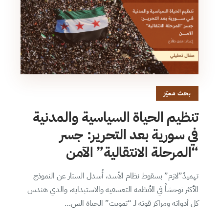
بحث مميّز
تنظيم الحياة السياسية والمدنية
في سورية بعد التحرير: جسر
“المرحلة الانتقالية” الآمن
تهميدٌ”لازم” بسقوط نظام الأسد، أُسدل الستار عن النموذج
الأكثر توحشاً في الأنظمة التعسفية والاستبداية، والذي هندس
كل أدواته ومراكز قوته لـ “تمويت” الحياة الس…