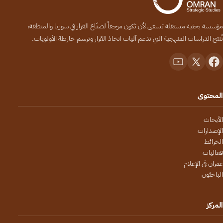
مؤسسة بحثية مستقلة تسعى لأن تكون مرجعاً لصنّاع القرار في سوريا والمنطقة،
تُنتج الدراسات المنهجية التي تدعم آليات اتخاذ القرار وترسم خارطة الأولويات.
المحتوى
الأبحاث
الإصدارات
الخرائط
فعاليات
عمران في الإعلام
الباحثون
المركز