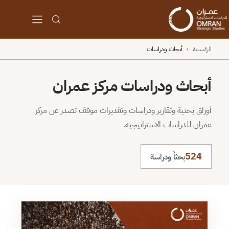
الرئيسية
›
أبحاث ودراسات
أبحاث ودراسات مركز عمران
أوراق بحثية وتقارير ودراسات وتقديرات موقف تصدر عن مركز
عمران للدراسات الاستراتيجية.
524
بحثاً ودراسة