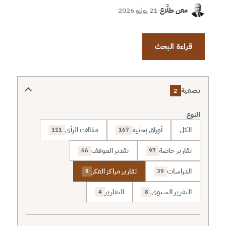
معن طلَّاع
·
21 يوليو 2026
قراءة البحث
تصفية
2
النوع
الكل
أوراق بحثية
مقالات الرأي
111
167
تقارير خاصة
تقدير الموقف
66
97
الدراسات
تقارير مراكز الفكر
9
39
التقرير السنوي
التقارير
4
8