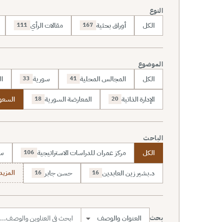
النوع
الكل
أوراق بحثية
مقالات الرأي
111
167
الموضوع
الكل
المجالس المحلية
سورية
ال
33
41
الإدارة الذاتية
المعارضة السورية
السعو
18
20
الباحث
الكل
مركز عمران للدراسات الاستراتيجية
سا
106
د.بشير زين العابدين
حسن جابر
المزيد (7
16
16
بحث