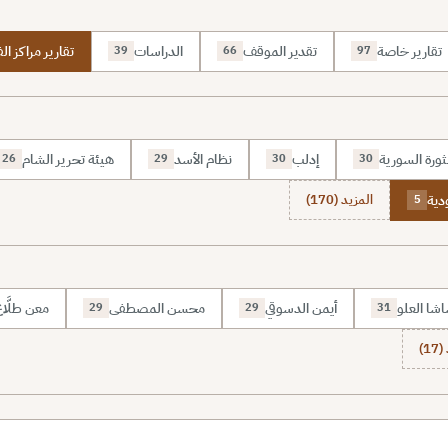
تقارير خاصة
تقدير الموقف
الدراسات
تقارير مراكز الف
39
66
97
ثورة السورية
إدلب
نظام الأسد
هيئة تحرير الشام
26
29
30
30
دية
المزيد (170)
5
شا العلو
أيمن الدسوقي
محسن المصطفى
معن طلَّا
29
29
31
1)