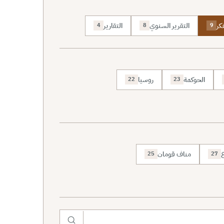
كر
التقرير السنوي
التقارير
4
8
9
الحوكمة
روسيا
22
23
ع
مناف قومان
25
27