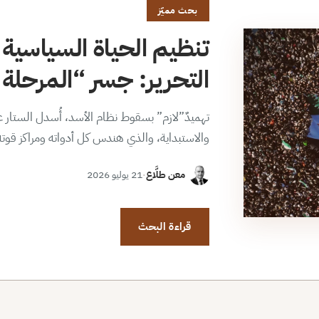
بحث مميّز
تنظيم الحياة السياسية 
التحرير: جسر “المرحلة ا
تهميدٌ”لازم” بسقوط نظام الأسد، أُسدل الستار عن
والاستبداية، والذي هندس كل أدواته ومراكز قوت
معن طلَّاع
·
21 يوليو 2026
قراءة البحث