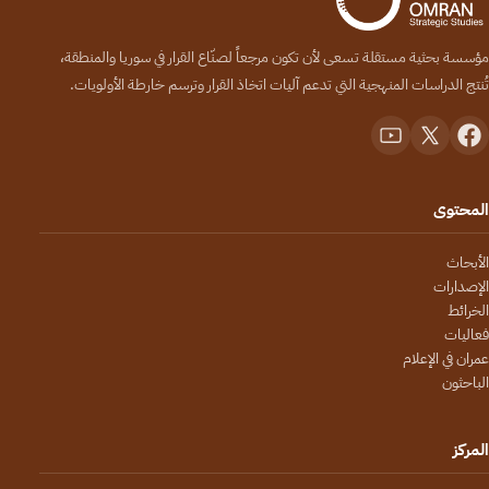
مؤسسة بحثية مستقلة تسعى لأن تكون مرجعاً لصنّاع القرار في سوريا والمنطقة،
تُنتج الدراسات المنهجية التي تدعم آليات اتخاذ القرار وترسم خارطة الأولويات.
المحتوى
الأبحاث
الإصدارات
الخرائط
فعاليات
عمران في الإعلام
الباحثون
المركز