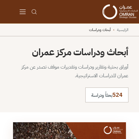
الرئيسية
›
أبحاث ودراسات
أبحاث ودراسات مركز عمران
أوراق بحثية وتقارير ودراسات وتقديرات موقف تصدر عن مركز
عمران للدراسات الاستراتيجية.
524
بحثاً ودراسة