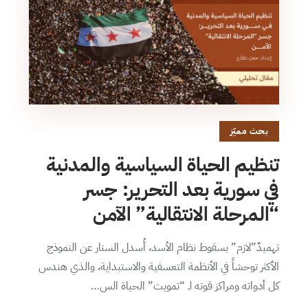
بحث مميّز
تنظيم الحياة السياسية والمدنية
في سورية بعد التحرير: جسر
“المرحلة الانتقالية” الآمن
تهميدٌ”لازم” بسقوط نظام الأسد، أُسدل الستار عن النموذج
الأكثر توحشاً في الأنظمة التعسفية والاستبداية، والذي هندس
كل أدواته ومراكز قوته لـ “تمويت” الحياة الس…