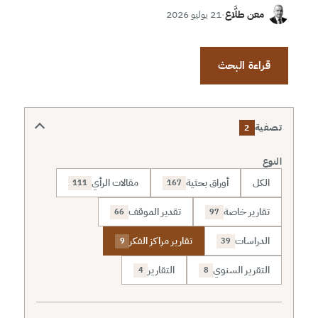
معن طلَّاع
·
21 يوليو 2026
قراءة البحث
تصفية
2
النوع
الكل
أوراق بحثية
مقالات الرأي
111
167
تقارير خاصة
تقدير الموقف
66
97
الدراسات
تقارير مراكز الفكر
9
39
التقرير السنوي
التقارير
4
8