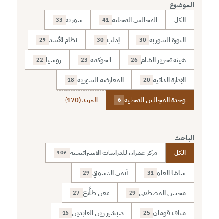
الموضوع
الكل
المجالس المحلية
سورية
33
41
الثورة السورية
إدلب
نظام الأسد
29
30
30
هيئة تحرير الشام
الحوكمة
روسيا
22
23
26
الإدارة الذاتية
المعارضة السورية
18
20
وحدة المجالس المحلية
المزيد (170)
6
الباحث
الكل
مركز عمران للدراسات الاستراتيجية
106
ساشا العلو
أيمن الدسوقي
29
31
محسن المصطفى
معن طلَّاع
27
29
مناف قومان
د.بشير زين العابدين
16
25