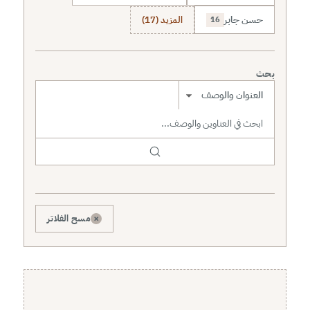
حسن جابر
المزيد (17)
16
بحث
نطاق البحث
×
مسح الفلاتر