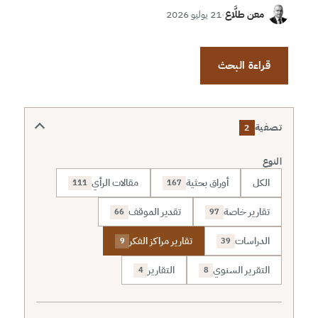
معن طلَّاع
·
21 يوليو 2026
قراءة البحث
تصفية
2
النوع
الكل
أوراق بحثية
مقالات الرأي
111
167
تقارير خاصة
تقدير الموقف
66
97
الدراسات
تقارير مراكز الفكر
9
39
التقرير السنوي
التقارير
4
8