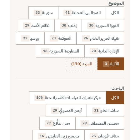
الموضوع
الكل
المجالس المحلية
سورية
33
41
الثورة السورية
إدلب
نظام الأسد
29
30
30
هيئة تحرير الشام
الحوكمة
روسيا
22
23
26
الإدارة الذاتية
المعارضة السورية
18
20
الأكراد
المزيد (170)
3
الباحث
الكل
مركز عمران للدراسات الاستراتيجية
106
ساشا العلو
أيمن الدسوقي
29
31
محسن المصطفى
معن طلَّاع
27
29
مناف قومان
د.بشير زين العابدين
16
25