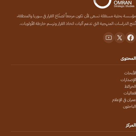
مؤسسة بحثية مستقلة تسعى لأن تكون مرجعاً لصنّاع القرار في سوريا والمنطقة،
تُنتج الدراسات المنهجية التي تدعم آليات اتخاذ القرار وترسم خارطة الأولويات.
المحتوى
الأبحاث
الإصدارات
الخرائط
فعاليات
عمران في الإعلام
الباحثون
المركز