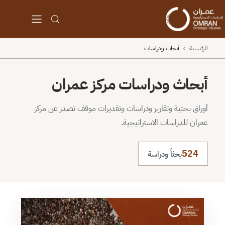
الرئيسية
›
أبحاث ودراسات
أبحاث ودراسات مركز عمران
أوراق بحثية وتقارير ودراسات وتقديرات موقف تصدر عن مركز
عمران للدراسات الاستراتيجية.
524
بحثاً ودراسة