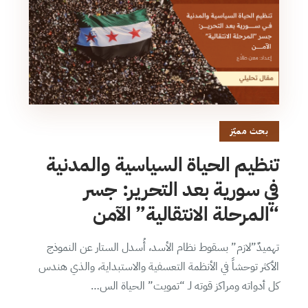
بحث مميّز
تنظيم الحياة السياسية والمدنية
في سورية بعد التحرير: جسر
“المرحلة الانتقالية” الآمن
تهميدٌ”لازم” بسقوط نظام الأسد، أُسدل الستار عن النموذج
الأكثر توحشاً في الأنظمة التعسفية والاستبداية، والذي هندس
كل أدواته ومراكز قوته لـ “تمويت” الحياة الس…