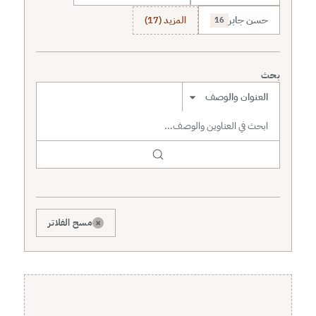
حسن جابر
المزيد (17)
16
بحث
نطاق البحث
×
مسح الفلاتر