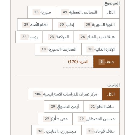
الموضوع
الكل
المجالس المحلية
سورية
33
41
الثورة السورية
إدلب
نظام الأسد
29
30
30
هيئة تحرير الشام
الحوكمة
روسيا
22
23
26
الإدارة الذاتية
المعارضة السورية
18
20
جنيف
المزيد (170)
8
الباحث
الكل
مركز عمران للدراسات الاستراتيجية
106
ساشا العلو
أيمن الدسوقي
29
31
محسن المصطفى
معن طلَّاع
27
29
مناف قومان
د.بشير زين العابدين
16
25