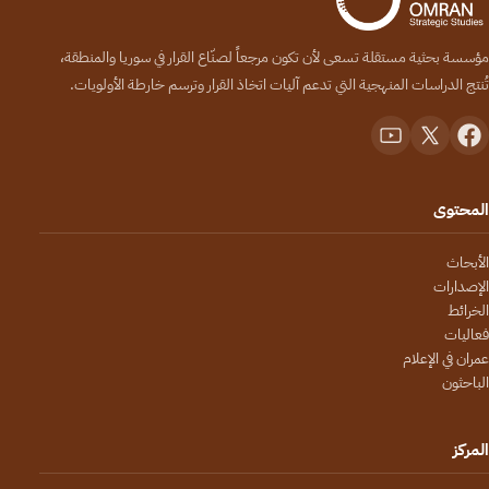
مؤسسة بحثية مستقلة تسعى لأن تكون مرجعاً لصنّاع القرار في سوريا والمنطقة،
تُنتج الدراسات المنهجية التي تدعم آليات اتخاذ القرار وترسم خارطة الأولويات.
المحتوى
الأبحاث
الإصدارات
الخرائط
فعاليات
عمران في الإعلام
الباحثون
المركز