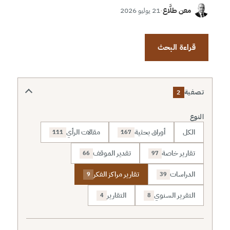
معن طلَّاع
·
21 يوليو 2026
قراءة البحث
تصفية
2
النوع
الكل
أوراق بحثية
مقالات الرأي
111
167
تقارير خاصة
تقدير الموقف
66
97
الدراسات
تقارير مراكز الفكر
9
39
التقرير السنوي
التقارير
4
8