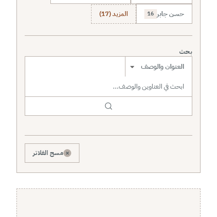
حسن جابر
المزيد (17)
16
بحث
نطاق البحث
×
مسح الفلاتر