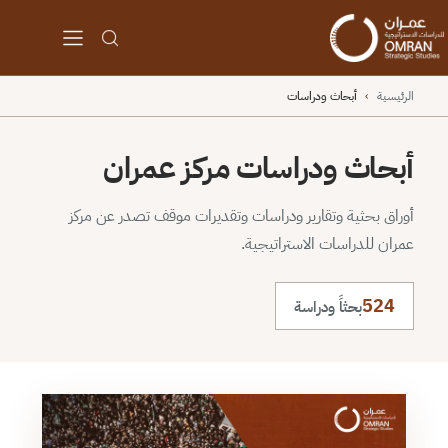
الرئيسية
›
أبحاث ودراسات
أبحاث ودراسات مركز عمران
أوراق بحثية وتقارير ودراسات وتقديرات موقف تصدر عن مركز
عمران للدراسات الاستراتيجية.
524
بحثاً ودراسة