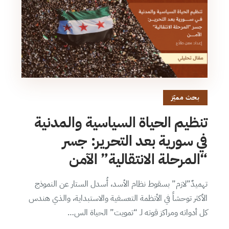
بحث مميّز
تنظيم الحياة السياسية والمدنية
في سورية بعد التحرير: جسر
“المرحلة الانتقالية” الآمن
تهميدٌ”لازم” بسقوط نظام الأسد، أُسدل الستار عن النموذج
الأكثر توحشاً في الأنظمة التعسفية والاستبداية، والذي هندس
كل أدواته ومراكز قوته لـ “تمويت” الحياة الس…