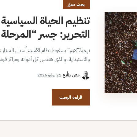
بحث مميّز
تنظيم الحياة السياسية 
التحرير: جسر “المرحلة ا
تهميدٌ”لازم” بسقوط نظام الأسد، أُسدل الستار عن
والاستبداية، والذي هندس كل أدواته ومراكز قوت
معن طلَّاع
·
21 يوليو 2026
قراءة البحث