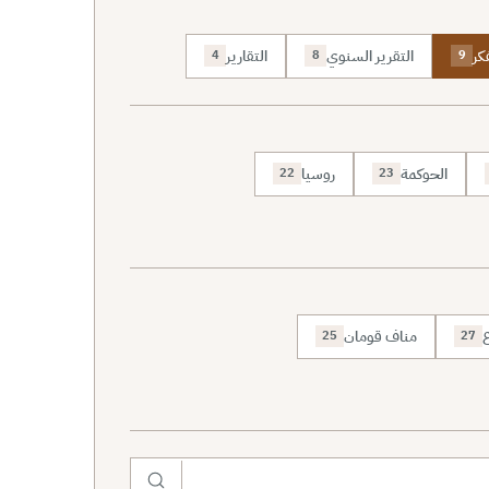
كر
التقرير السنوي
التقارير
4
8
9
الحوكمة
روسيا
22
23
ع
مناف قومان
25
27