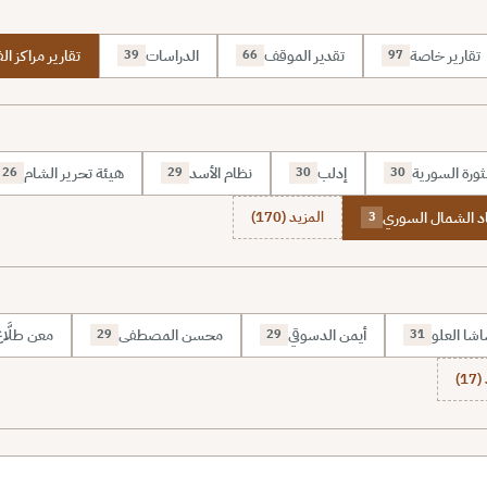
تقارير خاصة
تقدير الموقف
الدراسات
تقارير مراكز الف
39
66
97
ثورة السورية
إدلب
نظام الأسد
هيئة تحرير الشام
26
29
30
30
د الشمال السوري
المزيد (170)
3
شا العلو
أيمن الدسوقي
محسن المصطفى
معن طلَّا
29
29
31
1)