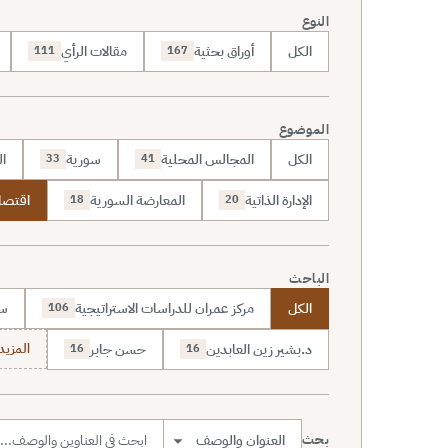
النوع
الكل
أوراق بحثية
مقالات الرأي
111
167
الموضوع
الكل
المجالس المحلية
سورية
ال
33
41
الإدارة الذاتية
المعارضة السورية
اقتصا
18
20
الباحث
الكل
مركز عمران للدراسات الاستراتيجية
سا
106
د.بشير زين العابدين
حسن جابر
المزيد (7
16
16
بحث