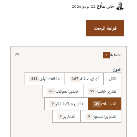
معن طلَّاع
·
21 يوليو 2026
قراءة البحث
تصفية
2
النوع
الكل
أوراق بحثية
مقالات الرأي
111
167
تقارير خاصة
تقدير الموقف
66
97
الدراسات
تقارير مراكز الفكر
9
39
التقرير السنوي
التقارير
4
8