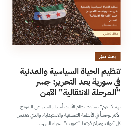
بحث مميّز
تنظيم الحياة السياسية والمدنية
في سورية بعد التحرير: جسر
“المرحلة الانتقالية” الآمن
تهميدٌ”لازم” بسقوط نظام الأسد، أُسدل الستار عن النموذج
الأكثر توحشاً في الأنظمة التعسفية والاستبداية، والذي هندس
كل أدواته ومراكز قوته لـ “تمويت” الحياة الس…