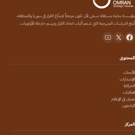
مؤسسة بحثية مستقلة تسعى لأن تكون مرجعاً لصنّاع القرار في سوريا والمنطقة،
تُنتج الدراسات المنهجية التي تدعم آليات اتخاذ القرار وترسم خارطة الأولويات.
المحتوى
الأبحاث
الإصدارات
الخرائط
فعاليات
عمران في الإعلام
الباحثون
المركز