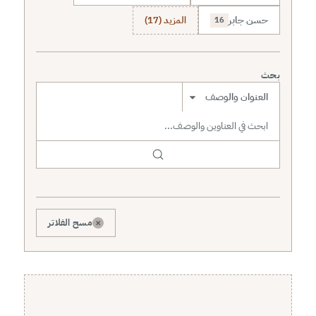
حسن جابر
المزيد (17)
16
بحث
نطاق البحث
×
مسح الفلاتر