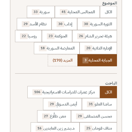
الموضوع
الكل
المجالس المحلية
سورية
33
41
الثورة السورية
إدلب
نظام الأسد
29
30
30
هيئة تحرير الشام
الحوكمة
روسيا
22
23
26
الإدارة الذاتية
المعارضة السورية
18
20
الجباية المحلية
المزيد (170)
3
الباحث
الكل
مركز عمران للدراسات الاستراتيجية
106
ساشا العلو
أيمن الدسوقي
29
31
محسن المصطفى
معن طلَّاع
27
29
مناف قومان
د.بشير زين العابدين
16
25