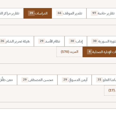
تقارير خاصة
تقدير الموقف
الدراسات
تقارير مراكز الف
39
66
97
ثورة السورية
إدلب
نظام الأسد
هيئة تحرير الشام
26
29
30
30
ات الإدارة المحلية
المزيد (170)
4
شا العلو
أيمن الدسوقي
محسن المصطفى
معن طلَّا
29
29
31
1)