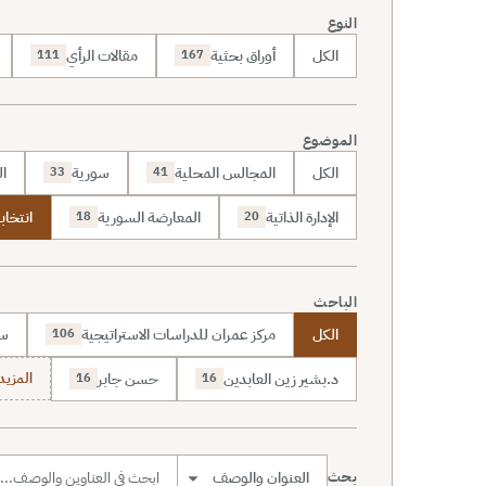
النوع
الكل
أوراق بحثية
مقالات الرأي
111
167
الموضوع
الكل
المجالس المحلية
سورية
ال
33
41
الإدارة الذاتية
المعارضة السورية
انتخاب
18
20
الباحث
الكل
مركز عمران للدراسات الاستراتيجية
سا
106
د.بشير زين العابدين
حسن جابر
المزيد (7
16
16
بحث