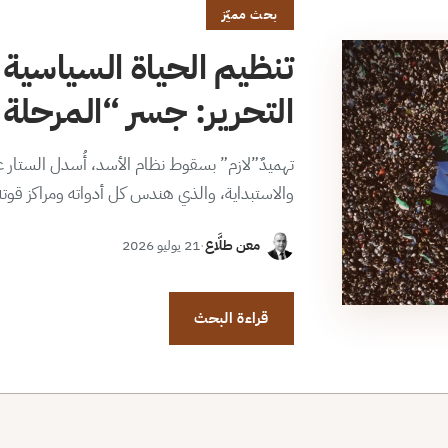
بحث مميّز
تنظيم الحياة السياسية 
التحرير: جسر “المرحلة ا
تهميدٌ”لازم” بسقوط نظام الأسد، أُسدل الستار عن
والاستبداية، والذي هندس كل أدواته ومراكز قوت
معن طلَّاع
·
21 يوليو 2026
قراءة البحث