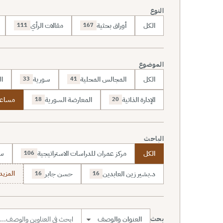
النوع
الكل
أوراق بحثية
مقالات الرأي
111
167
الموضوع
الكل
المجالس المحلية
سورية
ال
33
41
الإدارة الذاتية
المعارضة السورية
مساعد
18
20
الباحث
الكل
مركز عمران للدراسات الاستراتيجية
سا
106
د.بشير زين العابدين
حسن جابر
المزيد (7
16
16
بحث