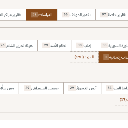
تقارير خاصة
تقدير الموقف
الدراسات
تقارير مراكز الف
39
66
97
ثورة السورية
إدلب
نظام الأسد
هيئة تحرير الشام
26
29
30
30
ات إنسانية
المزيد (170)
5
شا العلو
أيمن الدسوقي
محسن المصطفى
معن طلَّا
29
29
31
1)