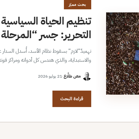
بحث مميّز
تنظيم الحياة السياسية 
التحرير: جسر “المرحلة ا
تهميدٌ”لازم” بسقوط نظام الأسد، أُسدل الستار عن
والاستبداية، والذي هندس كل أدواته ومراكز قوت
معن طلَّاع
·
21 يوليو 2026
قراءة البحث