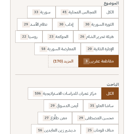
الموضوع
الكل
المجالس المحلية
سورية
33
41
الثورة السورية
إدلب
نظام الأسد
29
30
30
هيئة تحرير الشام
الحوكمة
روسيا
22
23
26
الإدارة الذاتية
المعارضة السورية
18
20
مقاطعة عفرين
المزيد (170)
3
الباحث
الكل
مركز عمران للدراسات الاستراتيجية
106
ساشا العلو
أيمن الدسوقي
29
31
محسن المصطفى
معن طلَّاع
27
29
مناف قومان
د.بشير زين العابدين
16
25