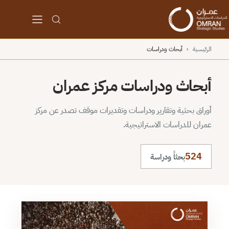
الرئيسية
›
أبحاث ودراسات
أبحاث ودراسات مركز عمران
أوراق بحثية وتقارير ودراسات وتقديرات موقف تصدر عن مركز
عمران للدراسات الاستراتيجية.
524
بحثاً ودراسة