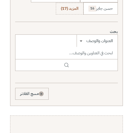
حسن جابر
المزيد (17)
16
بحث
نطاق البحث
×
مسح الفلاتر