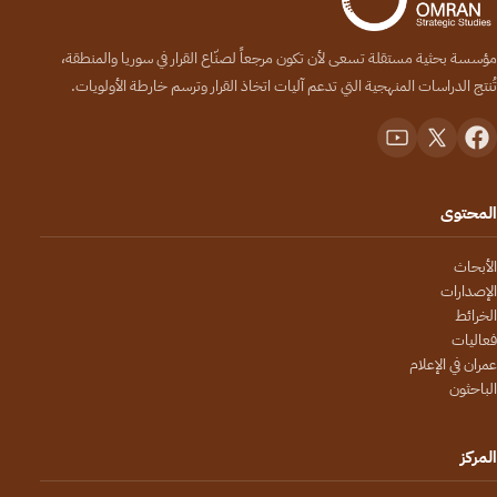
مؤسسة بحثية مستقلة تسعى لأن تكون مرجعاً لصنّاع القرار في سوريا والمنطقة،
تُنتج الدراسات المنهجية التي تدعم آليات اتخاذ القرار وترسم خارطة الأولويات.
المحتوى
الأبحاث
الإصدارات
الخرائط
فعاليات
عمران في الإعلام
الباحثون
المركز