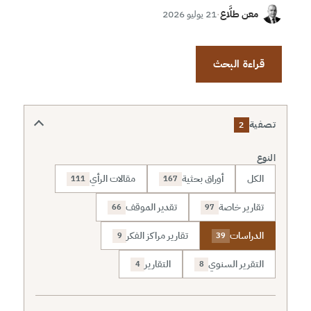
معن طلَّاع
·
21 يوليو 2026
قراءة البحث
تصفية
2
النوع
الكل
أوراق بحثية
مقالات الرأي
111
167
تقارير خاصة
تقدير الموقف
66
97
الدراسات
تقارير مراكز الفكر
9
39
التقرير السنوي
التقارير
4
8