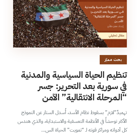
بحث مميّز
تنظيم الحياة السياسية والمدنية
في سورية بعد التحرير: جسر
“المرحلة الانتقالية” الآمن
تهميدٌ”لازم” بسقوط نظام الأسد، أُسدل الستار عن النموذج
الأكثر توحشاً في الأنظمة التعسفية والاستبداية، والذي هندس
كل أدواته ومراكز قوته لـ “تمويت” الحياة الس…