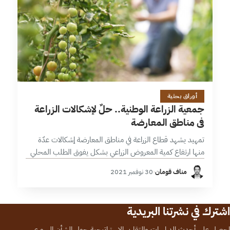
7 دقائق
أوراق بحثية
جمعية الزراعة الوطنية.. حلٌ لإشكالات الزراعة
في مناطق المعارضة
تمهيد يشهد قطاع الزراعة في مناطق المعارضة إشكالات عدّة
منها ارتفاع كمية المعروض الزراعي بشكل يفوق الطلب المحلي
أمام ضعف القوة الشرائية للمواطن وافتقار البيئة المحلية
مناف قومان
·
30 نوفمبر 2021
لمصانع غذائية تستوعب الفائض،…
اشترك في نشرتنا البريدية
احصل على أحدث الدراسات والتقارير الاستراتيجية حول الشأن السوري