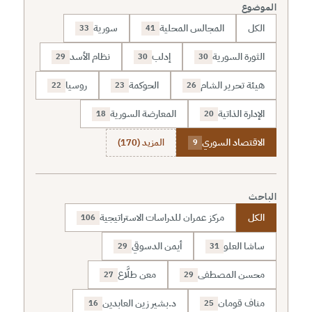
الموضوع
الكل
المجالس المحلية
سورية
33
41
الثورة السورية
إدلب
نظام الأسد
29
30
30
هيئة تحرير الشام
الحوكمة
روسيا
22
23
26
الإدارة الذاتية
المعارضة السورية
18
20
الاقتصاد السوري
المزيد (170)
9
الباحث
الكل
مركز عمران للدراسات الاستراتيجية
106
ساشا العلو
أيمن الدسوقي
29
31
محسن المصطفى
معن طلَّاع
27
29
مناف قومان
د.بشير زين العابدين
16
25