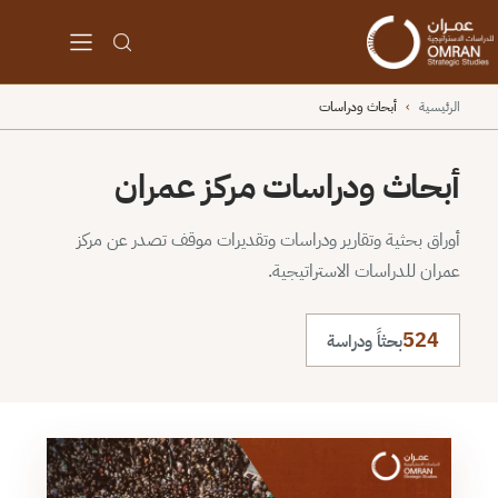
الرئيسية
›
أبحاث ودراسات
أبحاث ودراسات مركز عمران
أوراق بحثية وتقارير ودراسات وتقديرات موقف تصدر عن مركز
عمران للدراسات الاستراتيجية.
524
بحثاً ودراسة