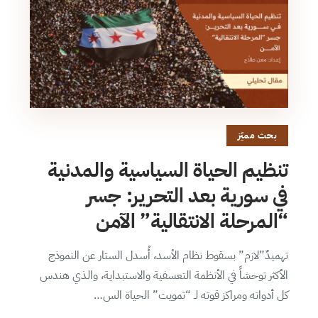
بحث مميّز
تنظيم الحياة السياسية والمدنية
في سورية بعد التحرير: جسر
“المرحلة الانتقالية” الآمن
تهميدٌ”لازم” بسقوط نظام الأسد، أُسدل الستار عن النموذج
الأكثر توحشاً في الأنظمة التعسفية والاستبداية، والذي هندس
كل أدواته ومراكز قوته لـ “تمويت” الحياة الس…