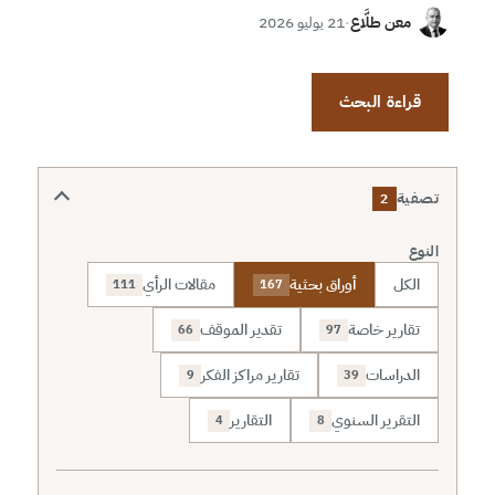
معن طلَّاع
·
21 يوليو 2026
قراءة البحث
تصفية
2
النوع
الكل
أوراق بحثية
مقالات الرأي
111
167
تقارير خاصة
تقدير الموقف
66
97
الدراسات
تقارير مراكز الفكر
9
39
التقرير السنوي
التقارير
4
8