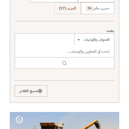
حسن جابر
المزيد (17)
16
بحث
نطاق البحث
×
مسح الفلاتر