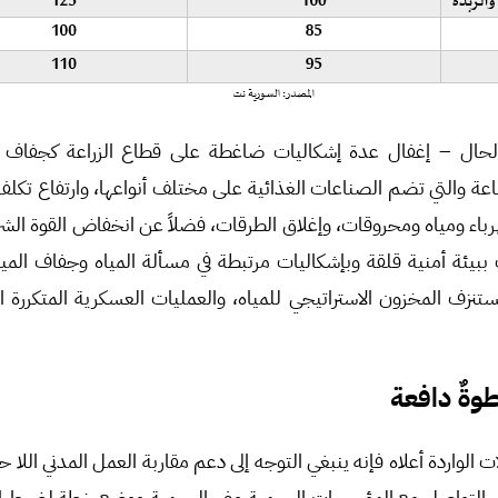
الحال – إغفال عدة إشكاليات ضاغطة على قطاع الزراعة كجفاف من
والتي تضم الصناعات الغذائية على مختلف أنواعها، وارتفاع تكلفة ا
باء ومياه ومحروقات، وإغلاق الطرقات، فضلاً عن انخفاض القوة الشرا
بيئة أمنية قلقة وبإشكاليات مرتبطة في مسألة المياه وجفاف المياه
تستنزف المخزون الاستراتيجي للمياه، والعمليات العسكرية المتكرر
وةٌ دافعة
لواردة أعلاه فإنه ينبغي التوجه إلى دعم مقاربة العمل المدني اللا ح
ير التواصل مع المؤسسات الرسمية وغير الرسمية ووضع خطة لضبط الإن