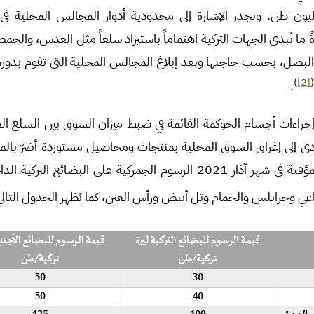
يون طن. وتجدر الإشارة إلى محدودية أدوار المجالس المحلية في
دةً ما تُبدي الجهات التركية اهتماماً باستيراد سلعاً مثل العدس، والح
ا والبصل، بحسب حاجتها وبعد إبلاغ المجالس المحلية التي تقوم بدو
)
[2]
.
راءات أجسام الحوكمة القائمة في ضبط ميزان السوق بين السلع الم
أدى إلى إغراق السوق المحلية بمنتجات ومحاصيل مستوردة أضرّ بالمن
بعدما خفضت الحكومة المؤقتة في شهر آذار 2021 الرسوم الجمركية على البضا
اعي وجرابلس والحمام وتل أبيض ورأس العين، كما يُظهر الجدول التالي