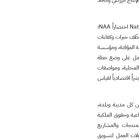
وفي سبيل تحقيق هذا يمكن إنشاء “جمعية الزراعة الوطنية” National Agriculture Authority اختصاراً NAA؛
وظّف خبرات وكفاءات
ية المؤقتة، ومؤسسة
 وتعمل على وضع خطة
ة المحلية، ومواصفات
راً اقتصادياً لقياس
ن كل مدينة وبلدة،
اعية وحقوق الملكية
نتجات والمشاريع
ولات العمل لتسويق