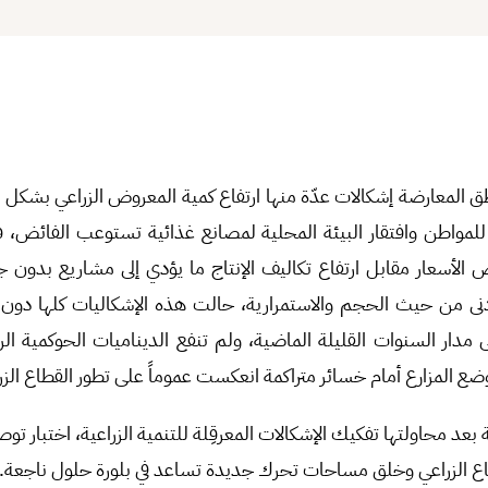
طق المعارضة إشكالات عدّة منها ارتفاع كمية المعروض الزراعي بشكل
للمواطن وافتقار البيئة المحلية لمصانع غذائية تستوعب الفائض، 
 الأسعار مقابل ارتفاع تكاليف الإنتاج ما يؤدي إلى مشاريع بدون ج
لأدنى من حيث الحجم والاستمرارية، حالت هذه الإشكاليات كلها دون تع
مدار السنوات القليلة الماضية، ولم تنفع الديناميات الحوكمية الر
ضع المزارع أمام خسائر متراكمة انعكست عموماً على تطور القطاع الزر
 بعد محاولتها تفكيك الإشكالات المعرقِلة للتنمية الزراعية، اختبار تو
اع الزراعي وخلق مساحات تحرك جديدة تساعد في بلورة حلول ناجعة.