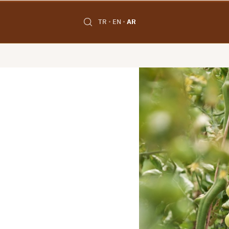
TR
EN
AR