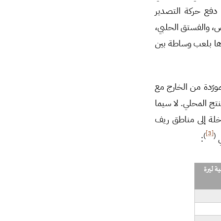
 دفع حركة التصدير
مص، والفستق الحلبي،
رها بلعب وساطة بين
ورّدة من الخارج مع
تج المحلي. لا سيما
ئع التركية الداخلة إلى مناطق ريف
[3]
)
(
: