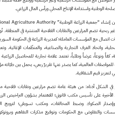
حة الوطنية واستدامة الإنتاج المحلي ورأس المال الزراعي.
ر ربحية تضم المزارعين والنقابات الفلاحية المنتشرة في المنطقة. تُ
ت اتصال مع المؤسسات العاملة؛ كمديرية الزراعة في الحكومة السور
لمحلية، واتحاد الغرف التجارية والصناعية، والمنظّمات الإغاثية.
ة، كمّاً ونوعاً، عرضاً وطلباً، تعتمد علامة تجارية للمحاصيل الزراعي
لمواصفات العالمية، كما يصدر عنها تقريرٌ ربعي، يحمل بين طيّاته مؤش
ي لتعزيز قيم الشفافية.
 في الشكل أدناه: من هيئة عامة تضم مزارعين ونقابات فلاحية م
 الأخيرة على تأسيس مكتب قانوني؛ للاهتمام بشؤون التراخيص الزر
وإصدار الصكوك وضبط المخالفات، ومكتب تسويقي؛ لترويج الم
ؤسسات والتفاوض مع الحكومات وتوقيع مذكرات التفاهم وبروتوك