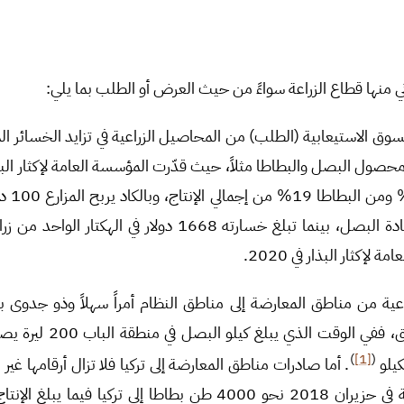
ي منها قطاع الزراعة سواءً من حيث العرض أو الطلب بما يلي:
 الاستيعابية (الطلب) من المحاصيل الزراعية في تزايد الخسائر الم
 محصول البصل والبطاطا مثلاً، حيث قدّرت المؤسسة العامة لإكثار الب
البصل الم
بدون احتساب أتعابه في مادة البصل، بينما تبلغ خسارته 1668 دولار
إكثار البذار في 2020.
عية من مناطق المعارضة إلى مناطق النظام أمراً سهلاً وذو جدوى 
النقل والإتاوات على الطريق، فف
)
[1]
(
. أما صادرات مناطق المعارضة إلى تركيا فلا تزال أرقامها غير
إذ صدّرت مناطق المعارضة في حزيران 2018 نحو 4000 طن بطاطا إلى تركيا