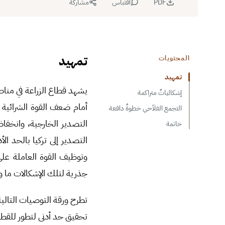
PDF
اقتباس
مشاركة
تمهيد
المحتويات
تمهيد
يشهد قطاع الزراعة في منا
إشكالياتٌ متراكمة
أمام ضعف القوة الشرائية 
التجمع الفلاّحي خطوةٌ دافعة
التصدير الخارجية، وانخفاض
خاتمة
التصدير إلى تركيا بالحد ا
وتوظيف القوة العاملة على 
جذرية لتلك الإشكالات ما و
تطرح ورقة التوصيات التالية
تحقيق حد أدنى لتطور للقط