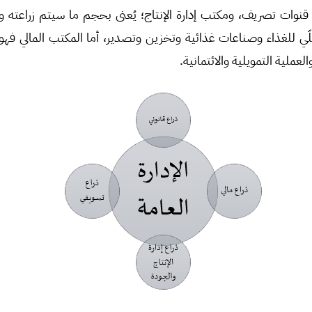
 قنوات تصريف، ومكتب إدارة الإنتاج؛ يُعنى بحجم ما سيتم زراعته و
ي للغذاء وصناعات غذائية وتخزين وتصدير، أما المكتب المالي فه
لعملية التمويلية والائتمانية.