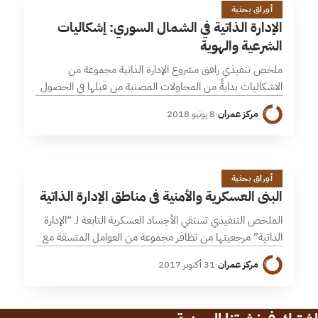
ا
أوراق بحثية
الإدارة الذاتية في الشمال السوري: إشكاليات
الشرعية والهوية
ملخص تنفيذي رافق مشروع الإدارة الذاتية مجموعة من
الاشكاليات بدايةً من المحاولات المضنية من قبلها في الحصول
على تقبلٍ مجتمعي واعتراف سياسي بمشروعها من قبل أي
مركز عمران
·
8 يونيو 2018
طرفٍ من الأطراف المنخرطة…
ا
6 دقائق
أوراق بحثية
البنى العسكرية والأمنية في مناطق الإدارة الذاتية
الملخص التنفيذي تستقي الأجساد العسكرية التابعة لـ “الإدارة
الذاتية” مرجعيتها من تظافر مجموعة من العوامل المتسقة مع
طبيعة التوجه السياسي الشمولي للحزب المسيطر على تفاعلات
مركز عمران
·
31 أكتوبر 2017
هذه الإدارة، أي لا تنبع…