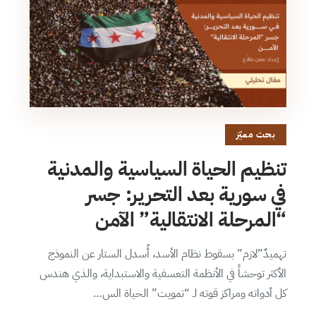
بحث مميّز
تنظيم الحياة السياسية والمدنية
في سورية بعد التحرير: جسر
“المرحلة الانتقالية” الآمن
تهميدٌ”لازم” بسقوط نظام الأسد، أُسدل الستار عن النموذج
الأكثر توحشاً في الأنظمة التعسفية والاستبداية، والذي هندس
كل أدواته ومراكز قوته لـ “تمويت” الحياة الس…