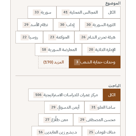
الموضوع
الكل
المجالس المحلية
سورية
33
41
الثورة السورية
إدلب
نظام الأسد
29
30
30
هيئة تحرير الشام
الحوكمة
روسيا
22
23
26
الإدارة الذاتية
المعارضة السورية
18
20
وحدات حماية الشعب
المزيد (170)
3
الباحث
الكل
مركز عمران للدراسات الاستراتيجية
106
ساشا العلو
أيمن الدسوقي
29
31
محسن المصطفى
معن طلَّاع
27
29
مناف قومان
د.بشير زين العابدين
16
25