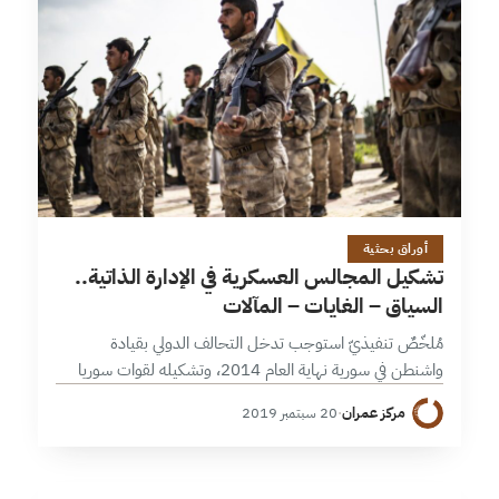
22 دقائق
أوراق بحثية
تشكيل المجالس العسكرية في الإدارة الذاتية..
السياق – الغايات – المآلات
مُلخّصٌ تنفيذيّ استوجب تدخل التحالف الدولي بقيادة
واشنطن في سورية نهاية العام 2014، وتشكيله لقوات سوريا
الديمقراطية، إحداث تغييرات في طبيعة ” وحدات حماية الشعب
مركز عمران
·
20 سبتمبر 2019
” عماد قوات ” قسد…
30 دقائق