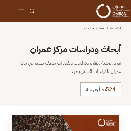
الرئيسية
›
أبحاث ودراسات
أبحاث ودراسات مركز عمران
أوراق بحثية وتقارير ودراسات وتقديرات موقف تصدر عن مركز
عمران للدراسات الاستراتيجية.
524
بحثاً ودراسة