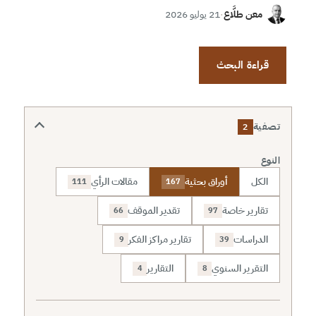
معن طلَّاع
·
21 يوليو 2026
قراءة البحث
تصفية
2
النوع
الكل
أوراق بحثية
مقالات الرأي
111
167
تقارير خاصة
تقدير الموقف
66
97
الدراسات
تقارير مراكز الفكر
9
39
التقرير السنوي
التقارير
4
8