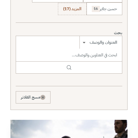
حسن جابر
المزيد (17)
16
بحث
نطاق البحث
×
مسح الفلاتر