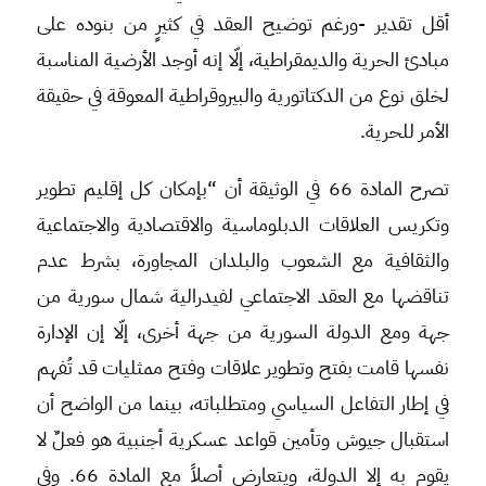
أقل تقدير -ورغم توضيح العقد في كثيرٍ من بنوده على
مبادئ الحرية والديمقراطية، إلّا إنه أوجد الأرضية المناسبة
لخلق نوع من الدكتاتورية والبيروقراطية المعوقة في حقيقة
الأمر للحرية.
تصرح المادة 66 في الوثيقة أن “بإمكان كل إقليم تطوير
وتكريس العلاقات الدبلوماسية والاقتصادية والاجتماعية
والثقافية مع الشعوب والبلدان المجاورة، بشرط عدم
تناقضها مع العقد الاجتماعي لفيدرالية شمال سورية من
جهة ومع الدولة السورية من جهة أخرى، إلّا إن الإدارة
نفسها قامت بفتح وتطوير علاقات وفتح ممثليات قد تُفهم
في إطار التفاعل السياسي ومتطلباته، بينما من الواضح أن
استقبال جيوش وتأمين قواعد عسكرية أجنبية هو فعلٌ لا
يقوم به إلا الدولة، ويتعارض أصلاً مع المادة 66. وفي