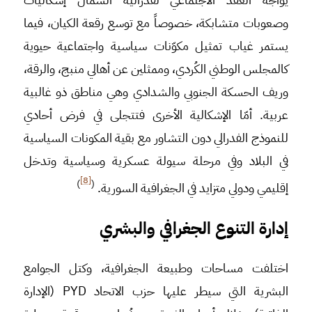
وصعوبات متشابكة، خصوصاً مع توسع رقعة الكيان، فيما
يستمر غياب تمثيل مكوّنات سياسية واجتماعية حيوية
كالمجلس الوطني الكُردي، وممثلين عن أهالي منبج، والرقة،
وريف الحسكة الجنوبي والشدادي وهي مناطق ذو غالبية
عربية. أمّا الإشكالية الأخرى فتتجلى في فرض أحادي
للنموذج الفدرالي دون التشاور مع بقية المكونات السياسية
في البلاد وفي مرحلة سيولة عسكرية وسياسية وتدخل
[8]
)
(
إقليمي ودولي متزايد في الجغرافية السورية.
إدارة التنوع الجغرافي والبشري
اختلفت مساحات وطبيعة الجغرافية، وكتل الجوامع
البشرية التي سيطر عليها حزب الاتحاد PYD (الإدارة