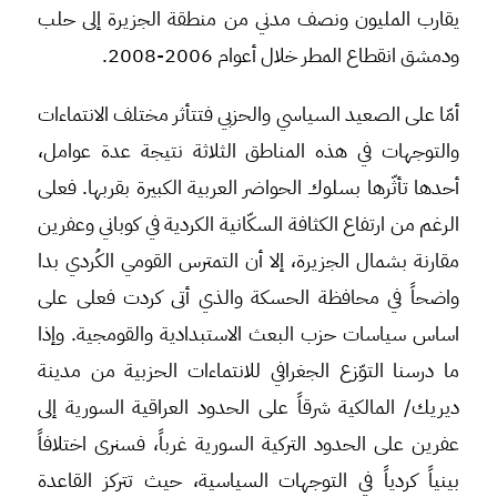
يقارب المليون ونصف مدني من منطقة الجزيرة إلى حلب
ودمشق انقطاع المطر خلال أعوام 2006-2008.
أمّا على الصعيد السياسي والحزبي فتتأثر مختلف الانتماءات
والتوجهات في هذه المناطق الثلاثة نتيجة عدة عوامل،
أحدها تأثّرها بسلوك الحواضر العربية الكبيرة بقربها. فعلى
الرغم من ارتفاع الكثافة السكّانية الكردية في كوباني وعفرين
مقارنة بشمال الجزيرة، إلا أن التمترس القومي الكُردي بدا
واضحاً في محافظة الحسكة والذي أتى كردت فعلى على
اساس سياسات حزب البعث الاستبدادية والقومجية. وإذا
ما درسنا التوّزع الجغرافي للانتماءات الحزبية من مدينة
ديريك/ المالكية شرقاً على الحدود العراقية السورية إلى
عفرين على الحدود التركية السورية غرباً، فسنرى اختلافاً
بينياً كردياً في التوجهات السياسية، حيث تتركز القاعدة