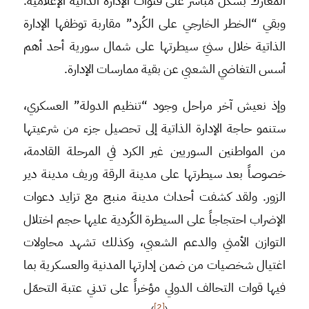
المعارك بشكل مباشر على قنوات الإدارة الذاتية الإعلامية.
وبقي “الخطر الخارجي على الكُرد” مقاربة توظفها الإدارة
الذاتية خلال سنيَ سيطرتها على شمال سورية أحد أهم
أسس التغاضي الشعبي عن بقية ممارسات الإدارة.
وإذ نعيش آخر مراحل وجود “تنظيم الدولة” العسكري،
ستنمو حاجة الإدارة الذاتية إلى تحصيل جزء من شرعيتها
من المواطنين السوريين غير الكرد في المرحلة القادمة،
خصوصاً بعد سيطرتها على مدينة الرقة وريف مدينة دير
الزور. ولقد كشفت أحداث مدينة منبج مع تزايد دعوات
الإضراب احتجاجاً على السيطرة الكُردية عليها حجم اختلال
التوازن الأمني والدعم الشعبي، وكذلك تشهد محاولات
اغتيال شخصيات من ضمن إدارتها المدنية والعسكرية بما
فيها قوات التحالف الدولي مؤخراً على تدني عتبة التحمّل
[2]