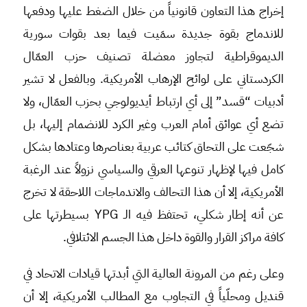
إخراج هذا التعاون قانونياً من خلال الضغط عليها ودفعها
للاندماج بقوة جديدة سمَيت فيما بعد بقوات سورية
الديموقراطية لتجاوز معضلة تصنيف حزب العمّال
الكردستاني على لوائح الإرهاب الأمريكية. وبالفعل لا تشير
أدبيات “قسد” إلى أي ارتباط أيديولوجي بحزب العمّال، ولا
تضع أي عوائق أمام العرب وغير الكرد للانضمام إليها، بل
شجّعت على التحاق كتائب عربية بعناصرها وعتادها بشكل
كامل فيها لإظهار تنوعها العرقي والسياسي نزولاً عند الرغبة
الأمريكية، إلا أن هذا التحالف والاندماجات اللاحقة لا تخرج
عن أنه إطار شكلي، تحتفظ فيه الـ YPG بسيطرتها على
كافة مراكز القرار والقوة داخل هذا الجسم الائتلافي.
وعلى رغم من المرونة العالية التي أبدتها قيادات الاتحاد في
قنديل ومحلّياً في التجاوب مع المطالب الأمريكية، إلا أن