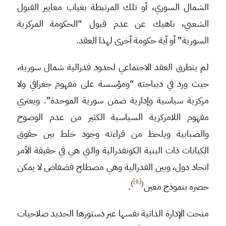
الشمال السوري، أو تلك المرتبطة بغياب معايير القبول
الشعبي، ناهيك عن عدم قبول “الحكومة المركزية
السورية” أو أية حكومة أخرى لهذا العقد.
لم يتطرق العقد الاجتماعي لحدود فدرالية شمال سورية،
حيث ورد في ديباجته “ومؤسسة على مفهوم جغرافي ولا
مركزية سياسية وإدارية ضمن سورية الموحدة”. ويعتري
مفهوم اللامركزية السياسية الكثير من عدم الوضوح
والضبابية ويلحظ من قراءته وجود خلط بين حقوق
الكيانات ذات البنية الكونفدرالية والتي هي في حقيقة الأمر
اتحاد دول، وبين الفدرالية وهي مصطلح فضفاض لا يمكن
[6]
)
(
حصره بنموذج معين
.
منحت الإدارة الذاتية نفسها عبر دستورها الجديد صلاحيات