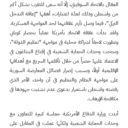
العمّال بالاتحاد السوفيتي، إلّا أنه سعى للتقرب بشكل أكبر
من واشنطن وذلك لعدّة اعتبارات، أهمّها “إعاقة التدخل
التركي”، فيما وصل تأزم علاقتهما لحد المواجهة العسكرية.
ولقد بدأت علاقة الاتحاد بأمريكا عملياً بحصار كوباني
وتطورت لاحقاً لشراكة محلية في مواجهة “تنظيم الدولة”،
ونجحت وحدات الحماية الشعبية في إقناع البنتاغون في
الاعتماد عليها حصراً من خلال تأقلمها السريع مع أهدافها
الإقليمية أولاً، وبسبب إصرار فصائل المعارضة السورية
على مواجهة النظام والتنظيم في آن واحد، الأمر الذي
رفضته واشنطن باستمرار بدعوى عدم تشتيت جهودها في
مكافحة الإرهاب.
أبدت وزارة الدفاع الأمريكية حماسة كبيرة للتعاون مع
وحدات الحماية الشعبية ولكنّها عملت في المقابل على