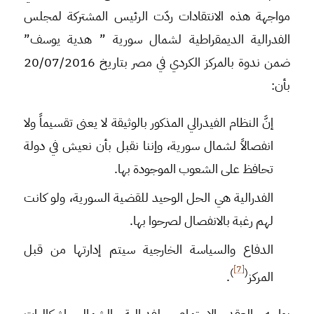
مواجهة هذه الانتقادات ردّت الرئيس المشتركة لمجلس
الفدرالية الديمقراطية لشمال سورية ” هدية يوسف”
ضمن ندوة بالمركز الكردي في مصر بتاريخ 20/07/2016
بأن:
إنَّ النظام الفيدرالي المذكور بالوثيقة لا يعنى تقسيماً ولا
انفصالاً لشمال سورية، وإننا نقبل بأن نعيش في دولة
تحافظ على الشعوب الموجودة بها.
الفدرالية هي الحل الوحيد للقضية السورية، ولو كانت
لهم رغبة بالانفصال لصرحوا بها.
الدفاع والسياسة الخارجية سيتم إدارتها من قبل
[7]
)
(
المركز
.
يواجه العقد الاجتماعي لفدرالية الشمال إشكاليات