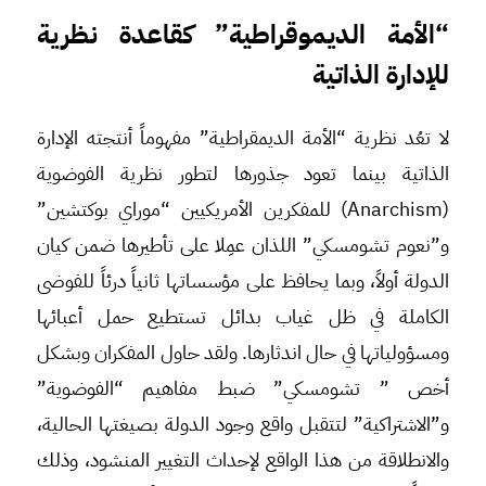
“الأمة الديموقراطية” كقاعدة نظرية
للإدارة الذاتية
لا تعُد نظرية “الأمة الديمقراطية” مفهوماً أنتجته الإدارة
الذاتية بينما تعود جذورها لتطور نظرية الفوضوية
(Anarchism) للمفكرين الأمريكيين “موراي بوكتشين”
و”نعوم تشومسكي” اللذان عمِلا على تأطيرها ضمن كيان
الدولة أولاً، وبما يحافظ على مؤسساتها ثانياً درئاً للفوضى
الكاملة في ظل غياب بدائل تستطيع حمل أعبائها
ومسؤولياتها في حال اندثارها. ولقد حاول المفكران وبشكل
أخص ” تشومسكي” ضبط مفاهيم “الفوضوية”
و”الاشتراكية” لتتقبل واقع وجود الدولة بصيغتها الحالية،
والانطلاقة من هذا الواقع لإحداث التغيير المنشود، وذلك