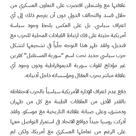
علاقتها مع واشنطن اقتصرت على التعاون العسكري من
خلال قسد والتحالف الدولي دون أن يترجم ذلك إلى أي
اعتراف سياسي. بل على العكس يلحظ وجود سياسة
أمريكية حثيثة على فك ارتباط القيادات المحلية للحزب مع
قنديل، ولقد ظهر هذا التوجه جلّياً في تشجيعها لتشكل
حزب سياسي جديد تحت اسم “سورية المستقبل” كقرين
غير مؤدلج لقوات سورية الديموقراطية ودون وجود أي
علاقة مباشر بحزب العمّال ومؤسساته داخل أدبياته.
دفع عدم اعتراف الإدارة الأمريكية سياسياً بالحزب لاحتفاظه
بالقدر الأدنى من العلاقات الطيبة مع كل من طهران
ودمشق، وعلى صيانة علاقته التاريخية مع موسكو. ولقد
أدركت روسيا جيداً دوافع الاتحاد في استمرار التواصل معها
على الرغم من تعاملها العسكري مع أمريكا، ولكن لم