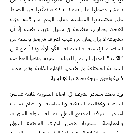
داعش حصولها على ضمانات كافية تمكّنها من الحفاظ
على مكتسباتها السياسة. وعلى الرغم من قيام حزب
الاتحاد بخطواتٍ متقدمة في سبيل تثبيت نفسه إلّا أن
مشروعه لا يزال يعاني من غياب اعتراف شريحةٍ واسعة من
الحاضنة الرئيسية له المتمثلة بـالكُرد أولاً، وثانياً من قبل
“الأسد” الممثل الرسمي للدولة السورية، وأخيراُ المعارضة
السورية المختلفة في تقييمها للإدارة الذاتية وفق معايير
ذاتية وأخرى نتيجة تحالفاتها الإقليمية.
وإذ نحدد مصادر الشرعية في الحالة السورية بثلاثة عناصر:
الشعب وفعّاليته الثقافية والسياسية، والنظام بسبب
استمرار اعتراف المجتمع الدولي بتمثيله للدولة السورية،
والمعارضة السورية بفضل اعتراف المجتمع الدولي
بمؤسساته الائتلافية، فإن إشكالية شرعية حزب الاتحاد