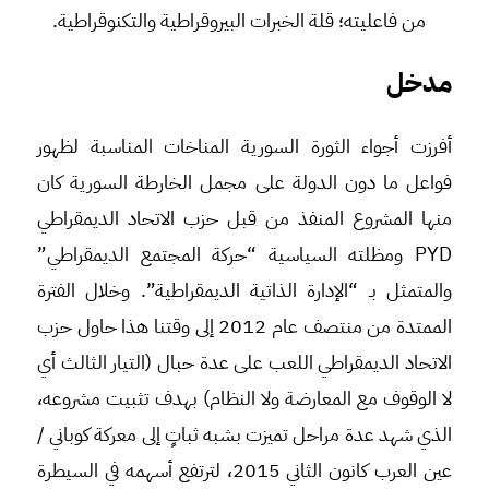
من فاعليته؛ قلة الخبرات البيروقراطية والتكنوقراطية.
مدخل
أفرزت أجواء الثورة السورية المناخات المناسبة لظهور
فواعل ما دون الدولة على مجمل الخارطة السورية كان
منها المشروع المنفذ من قبل حزب الاتحاد الديمقراطي
PYD ومظلته السياسية “حركة المجتمع الديمقراطي”
والمتمثل بـ “الإدارة الذاتية الديمقراطية”. وخلال الفترة
الممتدة من منتصف عام 2012 إلى وقتنا هذا حاول حزب
الاتحاد الديمقراطي اللعب على عدة حبال (التيار الثالث أي
لا الوقوف مع المعارضة ولا النظام) بهدف تثبيت مشروعه،
الذي شهد عدة مراحل تميزت بشبه ثباتٍ إلى معركة كوباني /
عين العرب كانون الثاني 2015، لترتفع أسهمه في السيطرة