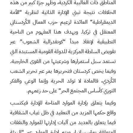
المناطق ذات الغالبية الكُردية، وظهر جزءُ كبير من هذه
الخلافات نتيجة تبني الإدارة الذاتية لنظرية “الأمة
الديمقراطية” العائدة لزعيم حزب العمال الكُردستاني
المعتقل في تركيا. ويهدف هذا المفهوم من الناحية
التطبيقية لإنفاذ مبدأ “كونفدرالية الشعوب” عبر
تقويض السلطة المركزية للدولة القومية المستبدة التي
تستمد سبل استمرارها وشرعيتها من القوى الخارجية.
وفيما يخص كردستان فتحريرها يمر عبر تحرير الشعب
الكُردي، فالمادة لا تولد الحرية وإنما الوعي والفكر
الثوري كأساس المجتمع الحر” على حد زعمهم.
وفيما يتعلق بإدارة الموارد المتاحة للإدارة فيكتسب
واقع حكمها المزيد من التعقيد في ظل غياب الشفافية
فيما يتعلق بالعديد من آليات إدارتها للموارد والنفقات
المتعلقة بمؤسساتها، ويتم إدارة الموارد عبر “الهيئة