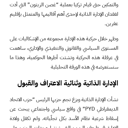
والتمكين حتى قيام تركيا بعملية “غصن الزيتون” التي أدت
لفقدان الإدارة الذاتية لإحدى أهم أقاليمها والمتمثل بإقليم
عفرين.
وظهر خلال حركية هذه الإدارة مجموعه من الإشكاليات على
المستوى السياسي والقانوني والتنفيذي والإداري، ساهمت
في عرقلة هذه الحركية وتشتت أطرها الحوكمية، وهذا ما
سنستعرضه في هذه الورقة التحليلية
الإدارة الذاتية وثنائية الاعتراف والقبول
نشأت الإدارة الذاتية وبزغ نجم حزبها الرئيس “حزب الاتحاد
الديمقراطي PYD” في واقع سياسي واجتماعي يبحث عن
إسقاط شرعية نظام الأسد بكل تجلّياته. ولم تكفل ولادة
الإدارة في ظروف الحرب التي شنتها وحدات الحزب على