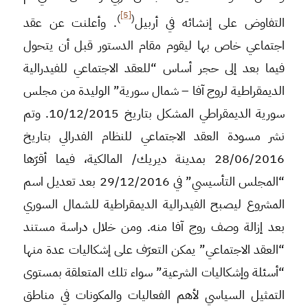
[5]
)
(
التفاوض على إنشائه في أربيل
. وأعلنت عن عقد
اجتماعي خاص بها ليقوم مقام الدستور قبل أن يتحول
فيما بعد إلى حجر أساس “للعقد الاجتماعي للفيدرالية
الديمقراطية لروج آفا – شمال سورية” الوليدة من مجلس
سورية الديمقراطي المشكل بتاريخ 10/12/2015. وتم
نشر مسودة العقد الاجتماعي للنظام الفدرالي بتاريخ
28/06/2016 بمدينة ديريك/ المالكية، فيما أقرّها
“المجلس التأسيسي” في 29/12/2016 بعد تعديل اسم
المشروع ليصبح الفيدرالية الديمقراطية للشمال السوري
بعد إزالة وصف روج آفا منه. ومن خلال دراسة مستند
“العقد الاجتماعي” يمكن التعرّف على إشكاليات عدة منها
“أسئلة وإشكاليات الشرعية” سواء تلك المتعلقة بمستوى
التمثيل السياسي لأهم الفعاليات والمكونات في مناطق