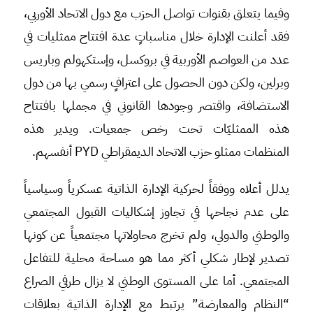
وفيما يتعلق بقنوات تواصل الحزب مع دول الاتحاد الأوربي،
فقد أعلنت الإدارة خلال مناسباتٍ عدة افتتاح ممثليات في
عدد من العواصم الأوربية في بروكسل، وإستكهولم وباريس
وبرلين، ولكن دون الحصول على اعترافٍ رسمي بها من دول
الاستضافة، واقتصر وجودها القانوني في مجملها بافتتاح
هذه الممثليّات تحت رخص جمعيات. ويدير هذه
المنظمات ممثلو حزب الاتحاد الديمقراطي PYD أنفسهم.
يدلل أعلاه ووفقاً لحركية الإدارة الذاتية عسكرياً وسياسياً
على عدم نجاحها في تجاوز إشكاليات القبول المجتمعي
والوطني والدولي، ولم تخرج محاولاتها مجتمعياً عن كونها
تصدير لإطار شكلي أكثر مما هو مساحة محلية للتفاعل
المجتمعي. أما على المستوى الوطني لا يزال طرفي الصراع
“النظام والمعارضة” يرتبط مع الإدارة الذاتية بعلاقات