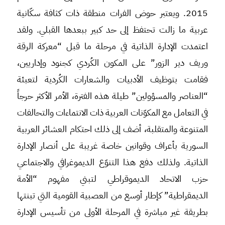
2015. ويعتبر حوض الفرات منطقة ذات كثافة سكّانية
عربية ما زالت تحتفظ إلى حد كبير ببعدها القبلي. ولقد
اعتمدت الإدارة الذاتية في مرحلة ما قبل “معركة الرقة
وريف دير الزور” على المكون الكُردي كجنود وإداريين،
فقامت بتوظيف الأدبيات والشعارات الكُردية لتعبئة
“العناصر والمسؤولين” طيلة هذه الفترة، الأمر الأكثر حرجاً
في التعامل مع المكوّنات العربية ذات الانتماءات والتحالفات
المتنوعة والمتقلبة، أضف إلى ذلك احتكام العشائر العربية
السورية بأعراف وقوانين خاصة غريبة على أنصار الإدارة
الذاتية. ولذلك دفع هذا التنوّع الديموغرافي والاجتماعي
حزب الاتحاد الديموقراطي لتبني مفهوم “الأمة
الديمقراطية” كإطار أوسع من العصبية القومية التي تبنتها
بطريقة غير مباشرة في المرحلة الأولى من تأسيس الإدارة