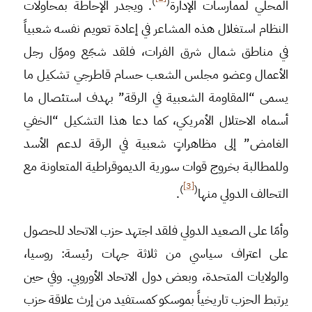
)
(
المحلي لممارسات الإدارة
. ويجدر الإحاطة بمحاولات
النظام استغلال هذه المشاعر في إعادة تعويم نفسه شعبياً
في مناطق شمال شرق الفرات، فلقد شجّع وموّل رجل
الأعمال وعضو مجلس الشعب حسام قاطرجي تشكيل ما
يسمى “المقاومة الشعبية في الرقة” بهدف استئصال ما
أسماه الاحتلال الأمريكي، كما دعا هذا التشكيل “الخفي
الغامض” إلى مظاهراتٍ شعبية في الرقة لدعم الأسد
وللمطالبة بخروج قوات سورية الديموقراطية المتعاونة مع
[3]
)
(
التحالف الدولي منها
.
وأمّا على الصعيد الدولي فلقد اجتهد حزب الاتحاد للحصول
على اعتراف سياسي من ثلاثة جهات رئيسة: روسيا،
والولايات المتحدة، وبعض دول الاتحاد الأوروبي. وفي حين
يرتبط الحزب تاريخياً بموسكو كمستفيد من إرث علاقة حزب