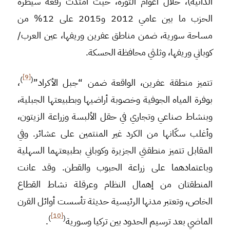
الذاتية)، خلال أعوام الثورة، حيثُ امتدت رقعة سيطرة
الحزب ما بين عامي 2012 و2015 على 12% من
مساحة سورية، ضمن مناطق عفرين وريفها، عين العرب/
كوباني وريفها، وثلثي محافظة الحسكة.
[9]
)
(
تتميز منطقة عفرين، الواقعة ضمن “جبل الأكراد”
،
بوفرة المياه الجوفية وخصوبة أراضيها وبطبيعتها الجبلية،
وبنشاط صناعي وتجاري في حقل الألبسة وزراعة الزيتون،
وأغلب سكّانها من الكرد غير المنتمين على عشائر. وفي
المقابل تتميز منطقتي الجزيرة وكوباني بطبيعتهما السهلية
وباعتمادهما على زراعة الحبوب والقطن. وقد عانت
المنطقتان من إهمال النظام وعرقلة نشاط القطاع
الخاص، وتعتبر مدنها الرئيسية حديثة تأسست أوائل القرن
[10]
)
(
الماضي بعد ترسيم الحدود بين تركيا وسورية
.