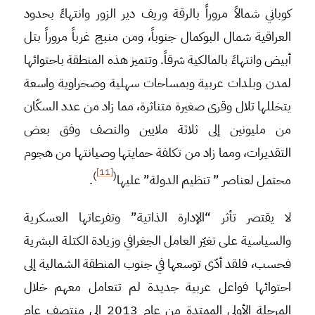
كوباني شمالاً مروراً بالرقة وريف دير الزور وانتهاءً بحدود
العراقية شمال البوكمال جنوباً، ومن منبج غرباً مروراً بتل
أبيض وانتهاءً بالمالكية شرقاً. وتتميز هذه المنطقة باحتوائها
لمدن وبلدات عربية وبمساحات سهلية وصحراوية واسعة
يتخللها تلال وقرى صغيرة متناثرة، مما زاد من عدد السكّان
من مليونين إلى ثلاثة ملايين والنصف وفق بعض
التقديرات، ومما زاد من تكلفة حمايتها وصيانتها من هجوم
[11]
)
(
محتمل لعناصر ” تنظيم الدولة” عليها
.
لا يقتصر تأثر “الإدارة الذاتية” وتفرعاتها العسكرية
والسياسية على تغيّر العامل الجغرافي وزيادة الكتلة البشرية
فحسب، فلقد أدّى توسعها في جنوب المنطقة الشمالية إلى
احتوائها فواعل عربية جديدة لم تتعامل معهم خلال
المرحلة الأولى الممتدة من عام 2013 إلى منتصف عام