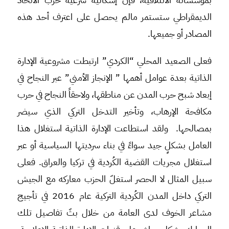
الديمقراطي ستستمر مالم يحصل على اعترف أحد هذه
المصادر أو جميعها.
فعلى الصعيد المحلي “الكردي” ارتبطت مشروعية الإدارة
الذاتية بعدة عوامل أهمها ” الإنجاز الأمني” عبر النجاح في
إبعاد شبح حرب المدن عن مناطقها، ولاحقاً النجاح في حرب
مكافحة الإرهاب، وتأخير التدخل التركي الذي سيضر
بمصالحها. ولقد استطاعت الإدارة الذاتية استغلال هذا
العامل بشكلٍ جيد سواءً في بناء سرديتها السياسية أو عبر
استغلال مجريات القضية الكُردية في تركيا والعراق. فعلى
سبيل المثال لا الحصر استغلّ الحزب معاركه مع الجيش
التركي داخل المدن الكُردية التركية عام 2016 في تأجيج
مشاعر الخوف لدى العامة من خلال بثّ تفاصيل تلك