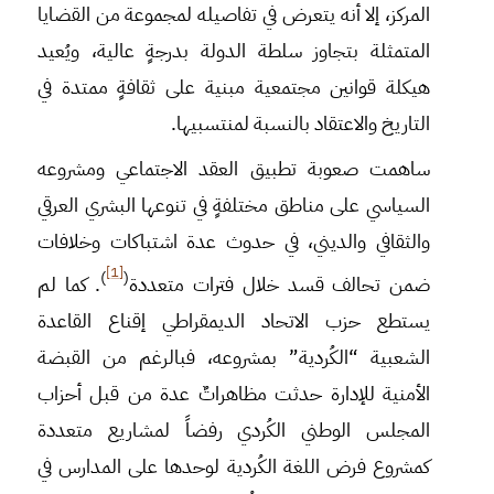
المركز، إلا أنه يتعرض في تفاصيله لمجموعة من القضايا
المتمثلة بتجاوز سلطة الدولة بدرجةٍ عالية، ويُعيد
هيكلة قوانين مجتمعية مبنية على ثقافةٍ ممتدة في
التاريخ والاعتقاد بالنسبة لمنتسبيها.
ساهمت صعوبة تطبيق العقد الاجتماعي ومشروعه
السياسي على مناطق مختلفةٍ في تنوعها البشري العرقي
والثقافي والديني، في حدوث عدة اشتباكات وخلافات
[1]
)
(
ضمن تحالف قسد خلال فترات متعددة
. كما لم
يستطع حزب الاتحاد الديمقراطي إقناع القاعدة
الشعبية “الكُردية” بمشروعه، فبالرغم من القبضة
الأمنية للإدارة حدثت مظاهراتٌ عدة من قبل أحزاب
المجلس الوطني الكُردي رفضاً لمشاريع متعددة
كمشروع فرض اللغة الكُردية لوحدها على المدارس في