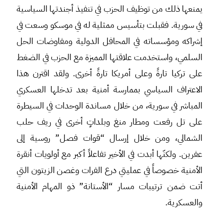
يمنعها ذلك من توظيف الحزب في تنفيذ أجندتها السياسية
في سورية. فقبلت بتأسيس ممثلية له في موسكو وسعت في
إشراكه ومؤسساته في المحافل الدولية ومفاوضات الحل
السلمي، واستخدمت علاقتها المميزة مع الحزب في الضغط
على تركيا تارةً وعلى أمريكا تارةً أخرى. ولقد اقترن هذا
الاعتراف السياسي بممارسة أمنية بعد تدخلها العسكري
المباشر في سورية، من خلال مساندة الوحدات في السيطرة
على تل رفعت ومطار منغ وبلداتٍ أخرى في ريف حلب
الشمالي، ومن خلال إرسال “قوات فصل” روسية إلى
عفرين. ولكنّها أبدت في الأخير تفاعلاً أكبر مع أولويات أنقرة
الأمنية خصوصاً في عمليتي درع الفرات وغصن الزيتون التي
أتت ضمن ترتيبات مسار “الأستانة” ذو المهام الأمنية
والعسكرية.