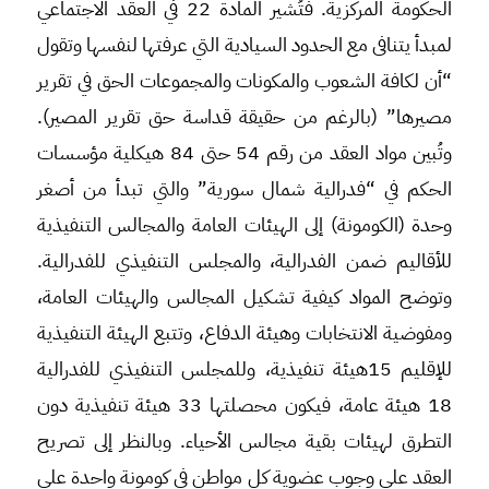
الحكومة المركزية. فتُشير المادة 22 في العقد الاجتماعي
لمبدأ يتنافى مع الحدود السيادية التي عرفتها لنفسها وتقول
“أن لكافة الشعوب والمكونات والمجموعات الحق في تقرير
مصيرها” (بالرغم من حقيقة قداسة حق تقرير المصير).
وتُبين مواد العقد من رقم 54 حتى 84 هيكلية مؤسسات
الحكم في “فدرالية شمال سورية” والتي تبدأ من أصغر
وحدة (الكومونة) إلى الهيئات العامة والمجالس التنفيذية
للأقاليم ضمن الفدرالية، والمجلس التنفيذي للفدرالية.
وتوضح المواد كيفية تشكيل المجالس والهيئات العامة،
ومفوضية الانتخابات وهيئة الدفاع، وتتبع الهيئة التنفيذية
للإقليم 15هيئة تنفيذية، وللمجلس التنفيذي للفدرالية
18 هيئة عامة، فيكون محصلتها 33 هيئة تنفيذية دون
التطرق لهيئات بقية مجالس الأحياء. وبالنظر إلى تصريح
العقد على وجوب عضوية كل مواطن في كومونة واحدة على