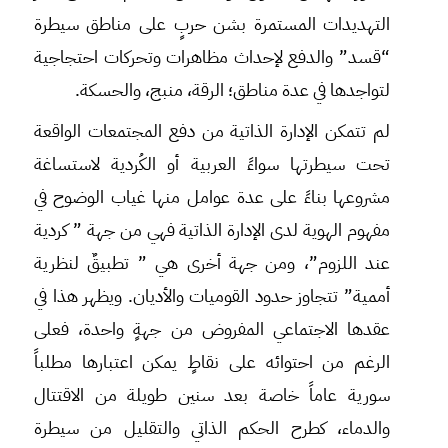
التهديدات المستمرة بشن حربٍ على مناطق سيطرة
“قسد” والدفع لإحداث مظاهرات وتحركات احتجاجية
لتواجدها في عدة مناطق؛ الرقة، منبج، والحسكة.
لم تتمكن الإدارة الذاتية من دفع المجتمعات الواقعة
تحت سيطرتها سواءً العربية أو الكُردية لاستساغة
مشروعها بناءً على عدة عوامل منها غياب الوضوح في
مفهوم الهوية لدى الإدارة الذاتية فهي من جهة ” كردية
عند اللزوم”، ومن جهة أخرى هي ” تطبيقٌ لنظرية
أممية” تتجاوز حدود القوميات والأديان. ويظهر هذا في
عقدها الاجتماعي المفروض من جهةٍ واحدة، فعلى
الرغم من احتوائه على نقاطٍ يمكن اعتبارها مطلباً
سورية عاماً خاصة بعد سنين طويلة من الاقتتال
والدماء، كطرح الحكم الذاتي والتقليل من سيطرة