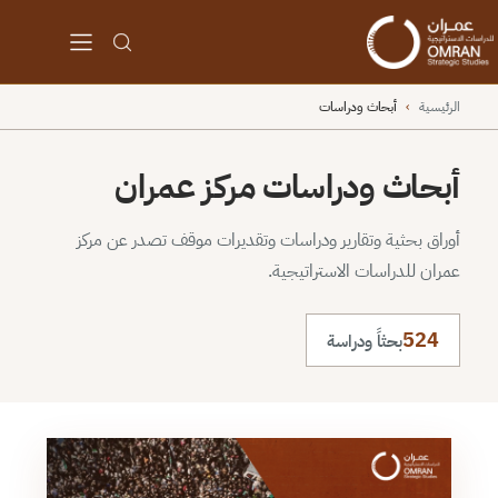
الرئيسية
›
أبحاث ودراسات
أبحاث ودراسات مركز عمران
أوراق بحثية وتقارير ودراسات وتقديرات موقف تصدر عن مركز
عمران للدراسات الاستراتيجية.
524
بحثاً ودراسة