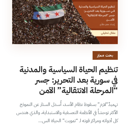
بحث مميّز
تنظيم الحياة السياسية والمدنية
في سورية بعد التحرير: جسر
“المرحلة الانتقالية” الآمن
تهميدٌ”لازم” بسقوط نظام الأسد، أُسدل الستار عن النموذج
الأكثر توحشاً في الأنظمة التعسفية والاستبداية، والذي هندس
كل أدواته ومراكز قوته لـ “تمويت” الحياة الس…