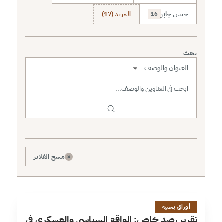
حسن جابر
المزيد (17)
16
بحث
نطاق البحث
×
مسح الفلاتر
ت
33 دقائق
أوراق بحثية
تقرير رصد خاص: الواقع السياسي والعسكري في