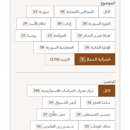
الموضوع
الكل
المجالس المحلية
سورية
33
41
الثورة السورية
إدلب
نظام الأسد
29
30
30
هيئة تحرير الشام
الحوكمة
روسيا
22
23
26
الإدارة الذاتية
المعارضة السورية
18
20
فيدرالية الشمال
المزيد (170)
5
الباحث
الكل
مركز عمران للدراسات الاستراتيجية
106
ساشا العلو
أيمن الدسوقي
29
31
محسن المصطفى
معن طلَّاع
27
29
مناف قومان
د.بشير زين العابدين
16
25