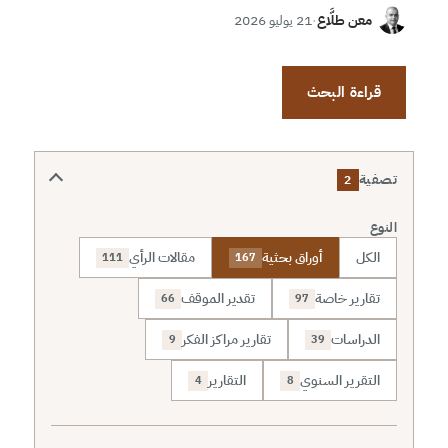
معن طلَّاع
·
21 يوليو 2026
قراءة البحث
تصفية
2
النوع
الكل
أوراق بحثية
مقالات الرأي
111
167
تقارير خاصة
تقدير الموقف
66
97
الدراسات
تقارير مراكز الفكر
9
39
التقرير السنوي
التقارير
4
8