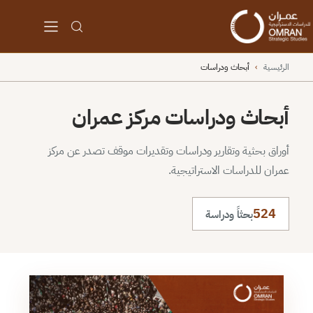
الرئيسية
›
أبحاث ودراسات
أبحاث ودراسات مركز عمران
أوراق بحثية وتقارير ودراسات وتقديرات موقف تصدر عن مركز
عمران للدراسات الاستراتيجية.
524
بحثاً ودراسة