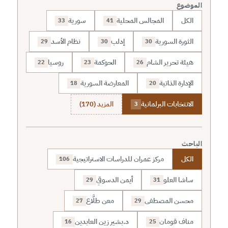
الموضوع
الكل
المجالس المحلية
سورية
33
41
الثورة السورية
إدلب
نظام الأسد
29
30
30
هيئة تحرير الشام
الحوكمة
روسيا
22
23
26
الإدارة الذاتية
المعارضة السورية
18
20
الانتخابات البرلمانية
المزيد (170)
3
الباحث
الكل
مركز عمران للدراسات الاستراتيجية
106
ساشا العلو
أيمن الدسوقي
29
31
محسن المصطفى
معن طلَّاع
27
29
مناف قومان
د.بشير زين العابدين
16
25