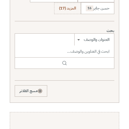
حسن جابر
المزيد (17)
16
بحث
نطاق البحث
×
مسح الفلاتر