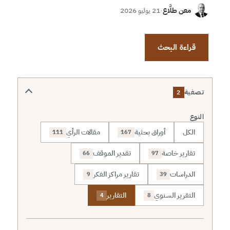
معن طلَّاع
·
21 يوليو 2026
قراءة البحث
تصفية
2
النوع
الكل
أوراق بحثية
مقالات الرأي
111
167
تقارير خاصة
تقدير الموقف
66
97
الدراسات
تقارير مراكز الفكر
9
39
التقرير السنوي
التقارير
4
8