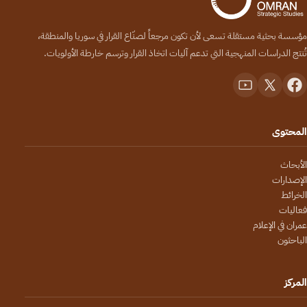
مؤسسة بحثية مستقلة تسعى لأن تكون مرجعاً لصنّاع القرار في سوريا والمنطقة،
تُنتج الدراسات المنهجية التي تدعم آليات اتخاذ القرار وترسم خارطة الأولويات.
المحتوى
الأبحاث
الإصدارات
الخرائط
فعاليات
عمران في الإعلام
الباحثون
المركز