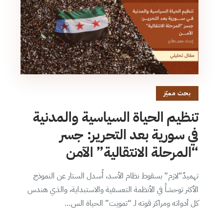
بحث مميّز
تنظيم الحياة السياسية والمدنية
في سورية بعد التحرير: جسر
“المرحلة الانتقالية” الآمن
تهميدٌ”لازم” بسقوط نظام الأسد، أُسدل الستار عن النموذج
الأكثر توحشاً في الأنظمة التعسفية والاستبداية، والذي هندس
كل أدواته ومراكز قوته لـ “تمويت” الحياة الس…