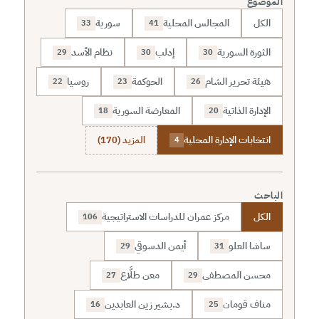
الموضوع
الكل
المجالس المحلية
سورية
33
41
الثورة السورية
إدلب
نظام الأسد
29
30
30
هيئة تحرير الشام
الحوكمة
روسيا
22
23
26
الإدارة الذاتية
المعارضة السورية
18
20
انتخابات الإدارة المحلية
المزيد (170)
4
الباحث
الكل
مركز عمران للدراسات الاستراتيجية
106
ساشا العلو
أيمن الدسوقي
29
31
محسن المصطفى
معن طلَّاع
27
29
مناف قومان
د.بشير زين العابدين
16
25