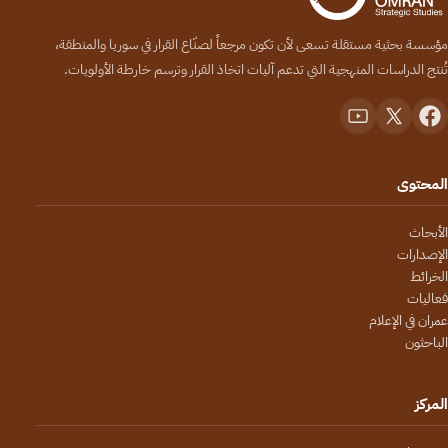
مؤسسة بحثية مستقلة تسعى لأن تكون مرجعاً لصنّاع القرار في سوريا والمنطقة،
تُنتج الدراسات المنهجية التي تدعم آليات اتخاذ القرار وترسم خارطة الأولويات.
المحتوى
الأبحاث
الإصدارات
الخرائط
فعاليات
عمران في الإعلام
الباحثون
المركز