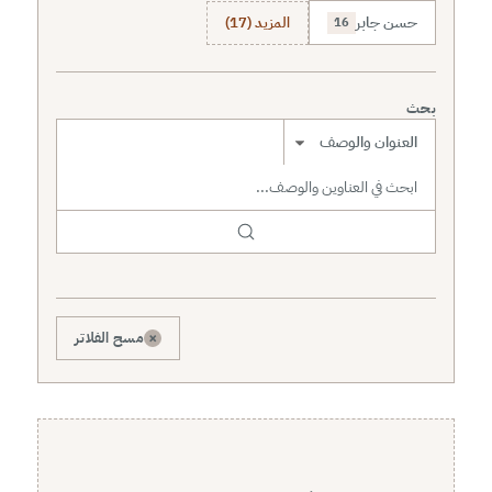
حسن جابر
المزيد (17)
16
بحث
نطاق البحث
×
مسح الفلاتر