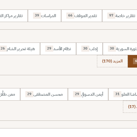
تقارير خاصة
تقدير الموقف
الدراسات
تقارير مراكز الف
39
66
97
ثورة السورية
إدلب
نظام الأسد
هيئة تحرير الشام
26
29
30
30
المزيد (170)
شا العلو
أيمن الدسوقي
محسن المصطفى
معن طلَّا
29
29
31
1)