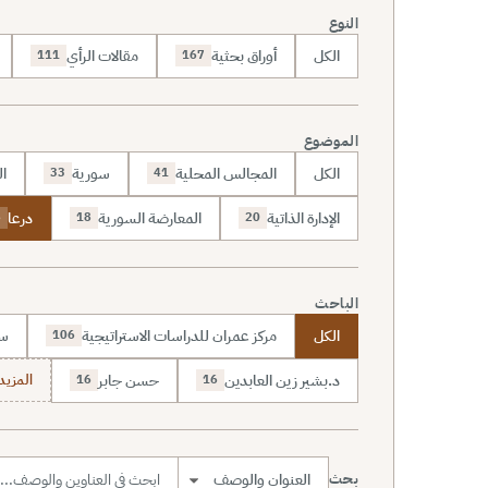
النوع
الكل
أوراق بحثية
مقالات الرأي
111
167
الموضوع
الكل
المجالس المحلية
سورية
ال
33
41
الإدارة الذاتية
المعارضة السورية
درعا
6
18
20
الباحث
الكل
مركز عمران للدراسات الاستراتيجية
سا
106
د.بشير زين العابدين
حسن جابر
المزيد (7
16
16
بحث