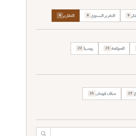
كر
التقرير السنوي
التقارير
4
8
9
الحوكمة
روسيا
22
23
ع
مناف قومان
25
27