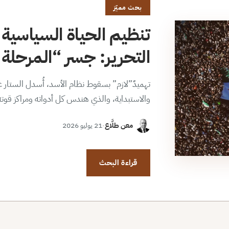
بحث مميّز
تنظيم الحياة السياسية 
التحرير: جسر “المرحلة ا
تهميدٌ”لازم” بسقوط نظام الأسد، أُسدل الستار عن
والاستبداية، والذي هندس كل أدواته ومراكز قوت
معن طلَّاع
·
21 يوليو 2026
قراءة البحث