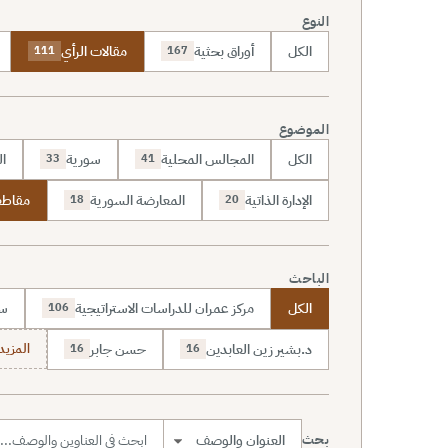
النوع
الكل
أوراق بحثية
مقالات الرأي
111
167
الموضوع
الكل
المجالس المحلية
سورية
ال
33
41
الإدارة الذاتية
المعارضة السورية
مقاطع
18
20
الباحث
الكل
مركز عمران للدراسات الاستراتيجية
سا
106
د.بشير زين العابدين
حسن جابر
المزيد (7
16
16
بحث