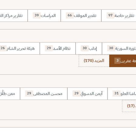
تقارير خاصة
تقدير الموقف
الدراسات
تقارير مراكز الف
39
66
97
ثورة السورية
إدلب
نظام الأسد
هيئة تحرير الشام
26
29
30
30
ة عفرين
المزيد (170)
3
شا العلو
أيمن الدسوقي
محسن المصطفى
معن طلَّا
29
29
31
1)