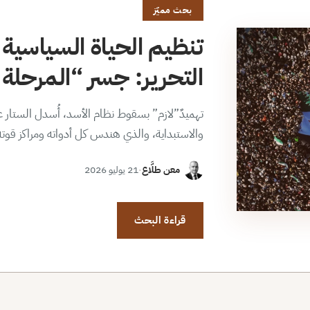
بحث مميّز
تنظيم الحياة السياسية 
التحرير: جسر “المرحلة ا
تهميدٌ”لازم” بسقوط نظام الأسد، أُسدل الستار عن
والاستبداية، والذي هندس كل أدواته ومراكز قوت
معن طلَّاع
·
21 يوليو 2026
قراءة البحث