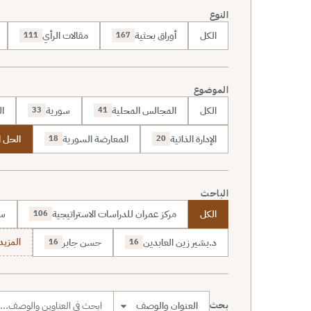
النوع
الكل
أوراق بحثية
مقالات الرأي
111
167
الموضوع
الكل
المجالس المحلية
سورية
ال
33
41
الإدارة الذاتية
المعارضة السورية
الحل 
18
20
الباحث
الكل
مركز عمران للدراسات الاستراتيجية
سا
106
د.بشير زين العابدين
حسن جابر
المزيد (7
16
16
بحث