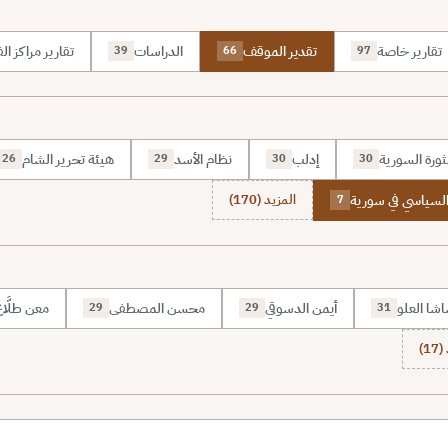
تقارير خاصة
تقدير الموقف
الدراسات
تقارير مراكز الف
39
66
97
ثورة السورية
إدلب
نظام الأسد
هيئة تحرير الشام
26
29
30
30
السياسي في سورية
المزيد (170)
7
شا العلو
أيمن الدسوقي
محسن المصطفى
معن طلَّا
29
29
31
1)