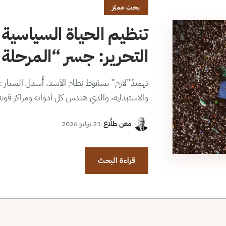
بحث مميّز
تنظيم الحياة السياسية 
التحرير: جسر “المرحلة ا
تهميدٌ”لازم” بسقوط نظام الأسد، أُسدل الستار عن
والاستبداية، والذي هندس كل أدواته ومراكز قوت
معن طلَّاع
·
21 يوليو 2026
قراءة البحث