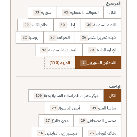
الموضوع
الكل
المجالس المحلية
سورية
33
41
الثورة السورية
إدلب
نظام الأسد
29
30
30
هيئة تحرير الشام
الحوكمة
روسيا
22
23
26
الإدارة الذاتية
المعارضة السورية
18
20
اللاجئين السوريين
المزيد (170)
8
الباحث
الكل
مركز عمران للدراسات الاستراتيجية
106
ساشا العلو
أيمن الدسوقي
29
31
محسن المصطفى
معن طلَّاع
27
29
مناف قومان
د.بشير زين العابدين
16
25