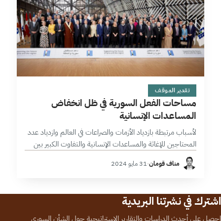
6 دقائق
تقدير الموقف
مساحات الفعل السورية في ظل انخفاض
المساعدات الإنسانية
لأسباب مرتبطة بازدياد الأزمات والصراعات في العالم وازدياد عدد
المحتاجين للإغاثة والمساعدات الإنسانية والتفاوت الكبير بين
الاحتياجات والمتطلبات([1])، سيجد السوريون أنفسهم في ظل
مناف قومان
·
31 مايو 2024
الانسداد السياسي أمام استحقاقات وتحديات مركبة تستوجب…
اشترك في نشرتنا البريدية
احصل على أحدث الدراسات والتقارير الاستراتيجية حول الشأن السوري