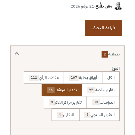
معن طلَّاع
·
21 يوليو 2026
قراءة البحث
تصفية
2
النوع
الكل
أوراق بحثية
مقالات الرأي
111
167
تقارير خاصة
تقدير الموقف
66
97
الدراسات
تقارير مراكز الفكر
9
39
التقرير السنوي
التقارير
4
8