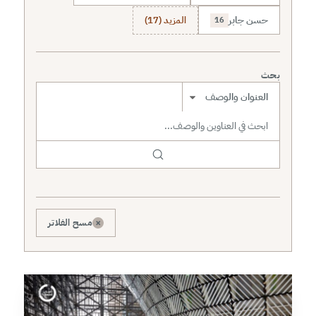
حسن جابر
المزيد (17)
16
بحث
نطاق البحث
×
مسح الفلاتر