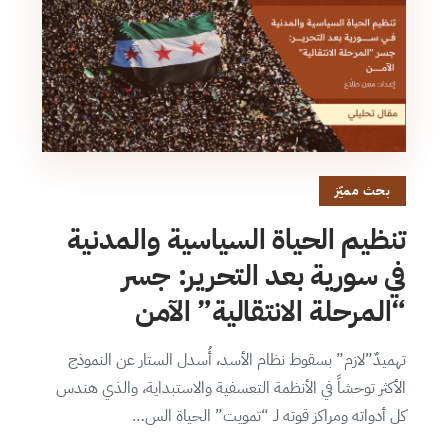
بحث مميّز
تنظيم الحياة السياسية والمدنية
في سورية بعد التحرير: جسر
“المرحلة الانتقالية” الآمن
تهميدٌ”لازم” بسقوط نظام الأسد، أُسدل الستار عن النموذج
الأكثر توحشاً في الأنظمة التعسفية والاستبداية، والذي هندس
كل أدواته ومراكز قوته لـ “تمويت” الحياة الس…