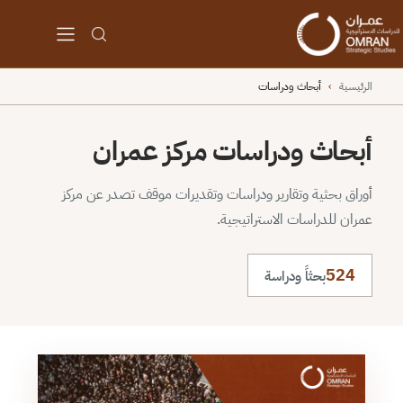
الرئيسية
›
أبحاث ودراسات
أبحاث ودراسات مركز عمران
أوراق بحثية وتقارير ودراسات وتقديرات موقف تصدر عن مركز
عمران للدراسات الاستراتيجية.
524
بحثاً ودراسة