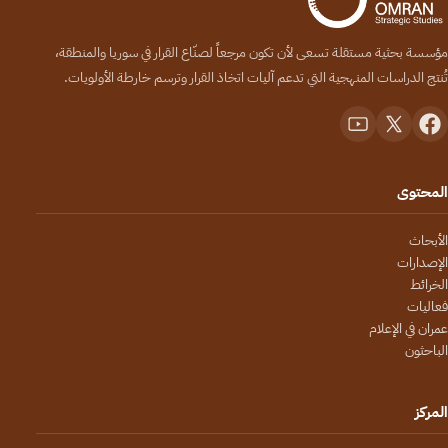
مؤسسة بحثية مستقلة تسعى لأن تكون مرجعاً لصنّاع القرار في سوريا والمنطقة،
تُنتج الدراسات المنهجية التي تدعم آليات اتخاذ القرار وترسم خارطة الأولويات.
المحتوى
الأبحاث
الإصدارات
الخرائط
فعاليات
عمران في الإعلام
الباحثون
المركز