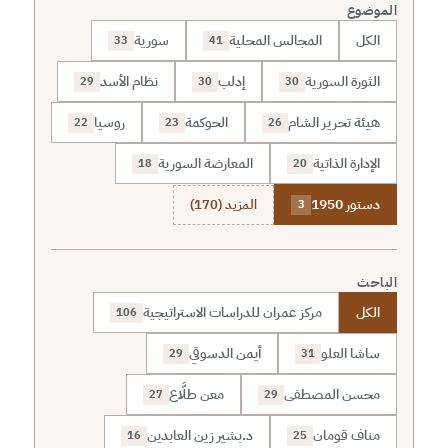
الموضوع
الكل
المجالس المحلية
سورية
33
41
الثورة السورية
إدلب
نظام الأسد
29
30
30
هيئة تحرير الشام
الحوكمة
روسيا
22
23
26
الإدارة الذاتية
المعارضة السورية
18
20
دستور 1950
المزيد (170)
3
الباحث
الكل
مركز عمران للدراسات الاستراتيجية
106
ساشا العلو
أيمن الدسوقي
29
31
محسن المصطفى
معن طلَّاع
27
29
مناف قومان
د.بشير زين العابدين
16
25