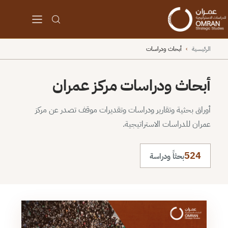
الرئيسية
›
أبحاث ودراسات
أبحاث ودراسات مركز عمران
أوراق بحثية وتقارير ودراسات وتقديرات موقف تصدر عن مركز
عمران للدراسات الاستراتيجية.
524
بحثاً ودراسة