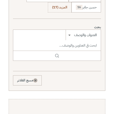
حسن جابر
المزيد (17)
16
بحث
نطاق البحث
×
مسح الفلاتر