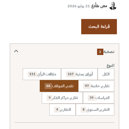
معن طلَّاع
·
21 يوليو 2026
قراءة البحث
تصفية
2
النوع
الكل
أوراق بحثية
مقالات الرأي
111
167
تقارير خاصة
تقدير الموقف
66
97
الدراسات
تقارير مراكز الفكر
9
39
التقرير السنوي
التقارير
4
8