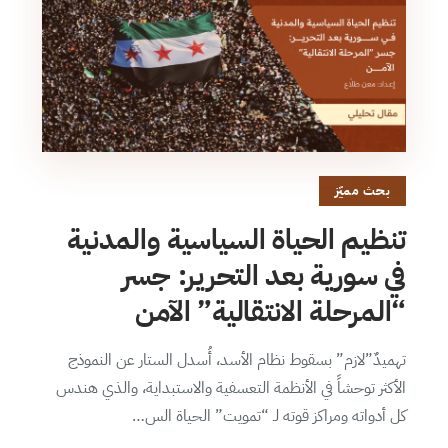
بحث مميّز
تنظيم الحياة السياسية والمدنية
في سورية بعد التحرير: جسر
“المرحلة الانتقالية” الآمن
تهميدٌ”لازم” بسقوط نظام الأسد، أُسدل الستار عن النموذج
الأكثر توحشاً في الأنظمة التعسفية والاستبداية، والذي هندس
كل أدواته ومراكز قوته لـ “تمويت” الحياة الس…