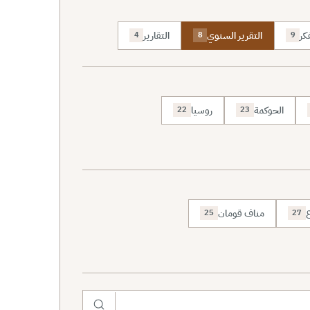
كر
التقرير السنوي
التقارير
4
8
9
الحوكمة
روسيا
22
23
ع
مناف قومان
25
27