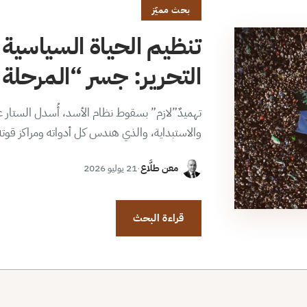
بحث مميّز
تنظيم الحياة السياسية 
التحرير: جسر “المرحلة ا
تهميدٌ”لازم” بسقوط نظام الأسد، أُسدل الستار عن
والاستبداية، والذي هندس كل أدواته ومراكز قوت
معن طلَّاع
·
21 يوليو 2026
قراءة البحث