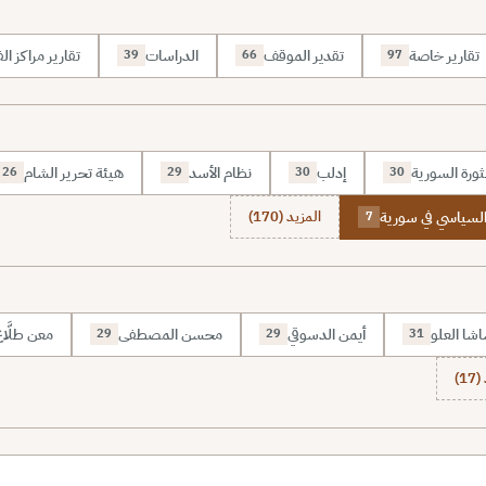
تقارير خاصة
تقدير الموقف
الدراسات
تقارير مراكز الف
39
66
97
ثورة السورية
إدلب
نظام الأسد
هيئة تحرير الشام
26
29
30
30
السياسي في سورية
المزيد (170)
7
شا العلو
أيمن الدسوقي
محسن المصطفى
معن طلَّا
29
29
31
1)