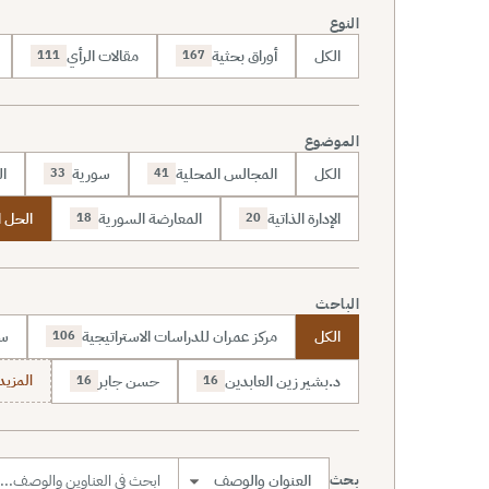
النوع
الكل
أوراق بحثية
مقالات الرأي
111
167
الموضوع
الكل
المجالس المحلية
سورية
ال
33
41
الإدارة الذاتية
المعارضة السورية
الحل 
18
20
الباحث
الكل
مركز عمران للدراسات الاستراتيجية
سا
106
د.بشير زين العابدين
حسن جابر
المزيد (7
16
16
بحث