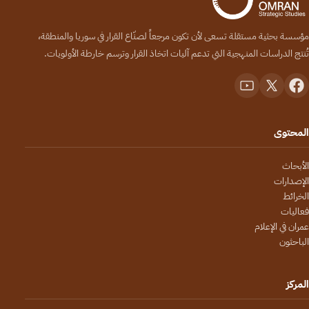
مؤسسة بحثية مستقلة تسعى لأن تكون مرجعاً لصنّاع القرار في سوريا والمنطقة،
تُنتج الدراسات المنهجية التي تدعم آليات اتخاذ القرار وترسم خارطة الأولويات.
المحتوى
الأبحاث
الإصدارات
الخرائط
فعاليات
عمران في الإعلام
الباحثون
المركز