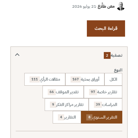
معن طلَّاع
·
21 يوليو 2026
قراءة البحث
تصفية
2
النوع
الكل
أوراق بحثية
مقالات الرأي
111
167
تقارير خاصة
تقدير الموقف
66
97
الدراسات
تقارير مراكز الفكر
9
39
التقرير السنوي
التقارير
4
8