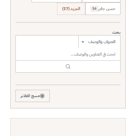
حسن جابر
المزيد (17)
16
بحث
نطاق البحث
×
مسح الفلاتر