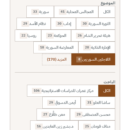
الموضوع
الكل
المجالس المحلية
سورية
33
41
الثورة السورية
إدلب
نظام الأسد
29
30
30
هيئة تحرير الشام
الحوكمة
روسيا
22
23
26
الإدارة الذاتية
المعارضة السورية
18
20
اللاجئين السوريين
المزيد (170)
8
الباحث
الكل
مركز عمران للدراسات الاستراتيجية
106
ساشا العلو
أيمن الدسوقي
29
31
محسن المصطفى
معن طلَّاع
27
29
مناف قومان
د.بشير زين العابدين
16
25