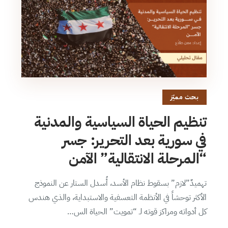
بحث مميّز
تنظيم الحياة السياسية والمدنية
في سورية بعد التحرير: جسر
“المرحلة الانتقالية” الآمن
تهميدٌ”لازم” بسقوط نظام الأسد، أُسدل الستار عن النموذج
الأكثر توحشاً في الأنظمة التعسفية والاستبداية، والذي هندس
كل أدواته ومراكز قوته لـ “تمويت” الحياة الس…