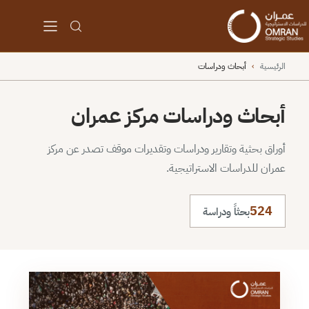
الرئيسية
›
أبحاث ودراسات
أبحاث ودراسات مركز عمران
أوراق بحثية وتقارير ودراسات وتقديرات موقف تصدر عن مركز
عمران للدراسات الاستراتيجية.
524
بحثاً ودراسة