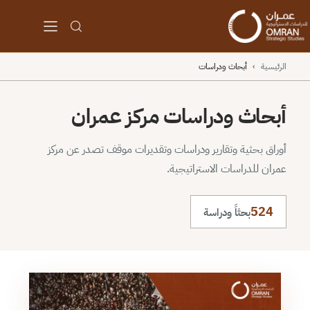
الرئيسية
›
أبحاث ودراسات
أبحاث ودراسات مركز عمران
أوراق بحثية وتقارير ودراسات وتقديرات موقف تصدر عن مركز
عمران للدراسات الاستراتيجية.
524
بحثاً ودراسة