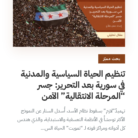
بحث مميّز
تنظيم الحياة السياسية والمدنية
في سورية بعد التحرير: جسر
“المرحلة الانتقالية” الآمن
تهميدٌ”لازم” بسقوط نظام الأسد، أُسدل الستار عن النموذج
الأكثر توحشاً في الأنظمة التعسفية والاستبداية، والذي هندس
كل أدواته ومراكز قوته لـ “تمويت” الحياة الس…