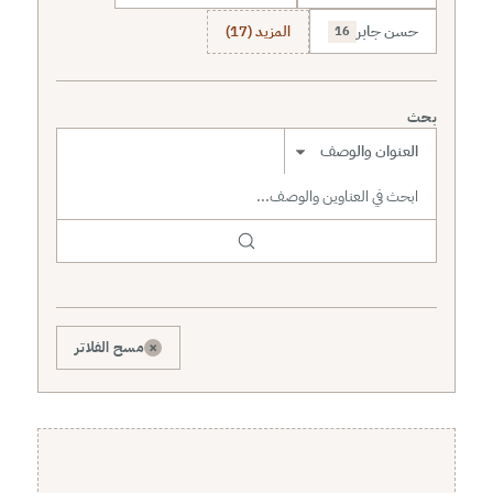
حسن جابر
المزيد (17)
16
بحث
نطاق البحث
×
مسح الفلاتر