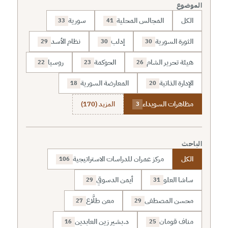
الموضوع
الكل
المجالس المحلية
سورية
33
41
الثورة السورية
إدلب
نظام الأسد
29
30
30
هيئة تحرير الشام
الحوكمة
روسيا
22
23
26
الإدارة الذاتية
المعارضة السورية
18
20
مظاهرات السويداء
المزيد (170)
3
الباحث
الكل
مركز عمران للدراسات الاستراتيجية
106
ساشا العلو
أيمن الدسوقي
29
31
محسن المصطفى
معن طلَّاع
27
29
مناف قومان
د.بشير زين العابدين
16
25