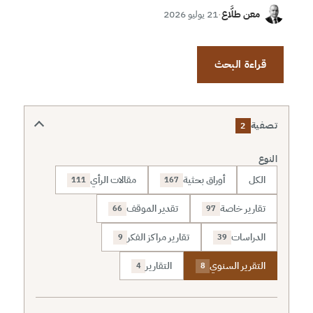
معن طلَّاع
·
21 يوليو 2026
قراءة البحث
تصفية
2
النوع
الكل
أوراق بحثية
مقالات الرأي
111
167
تقارير خاصة
تقدير الموقف
66
97
الدراسات
تقارير مراكز الفكر
9
39
التقرير السنوي
التقارير
4
8