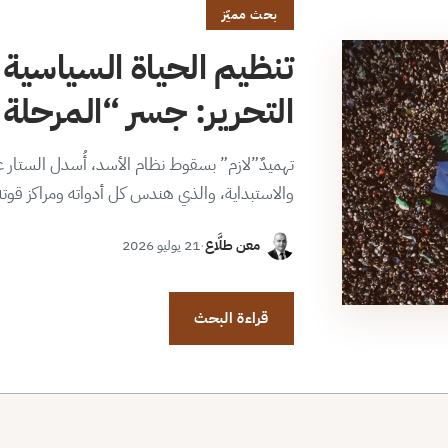
بحث مميّز
تنظيم الحياة السياسية 
التحرير: جسر “المرحلة ا
تهميدٌ”لازم” بسقوط نظام الأسد، أُسدل الستار عن
والاستبداية، والذي هندس كل أدواته ومراكز قوت
معن طلَّاع
·
21 يوليو 2026
قراءة البحث