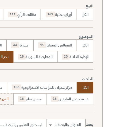
النوع
الكل
أوراق بحثية
مقالات الرأي
111
167
الموضوع
الكل
المجالس المحلية
سورية
ال
33
41
الإدارة الذاتية
المعارضة السورية
نبع ال
18
20
الباحث
الكل
مركز عمران للدراسات الاستراتيجية
سا
106
د.بشير زين العابدين
حسن جابر
المزيد (7
16
16
بحث