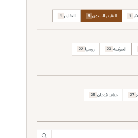
كر
التقرير السنوي
التقارير
4
8
9
الحوكمة
روسيا
22
23
ع
مناف قومان
25
27