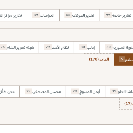
تقارير خاصة
تقدير الموقف
الدراسات
تقارير مراكز الف
39
66
97
ثورة السورية
إدلب
نظام الأسد
هيئة تحرير الشام
26
29
30
30
سلام
المزيد (170)
5
شا العلو
أيمن الدسوقي
محسن المصطفى
معن طلَّا
29
29
31
1)