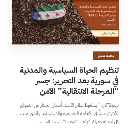
بحث مميّز
تنظيم الحياة السياسية والمدنية
في سورية بعد التحرير: جسر
“المرحلة الانتقالية” الآمن
تهميدٌ”لازم” بسقوط نظام الأسد، أُسدل الستار عن النموذج
الأكثر توحشاً في الأنظمة التعسفية والاستبداية، والذي هندس
كل أدواته ومراكز قوته لـ “تمويت” الحياة الس…