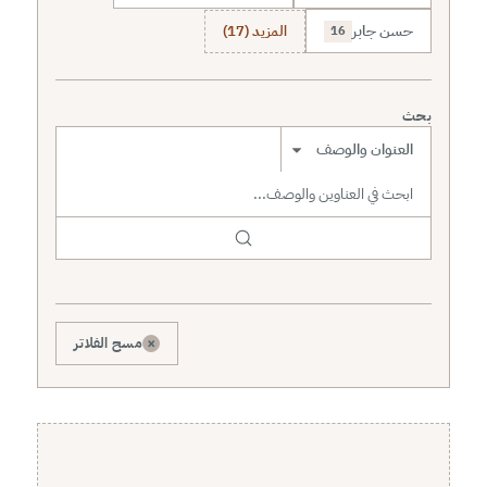
حسن جابر
المزيد (17)
16
بحث
نطاق البحث
×
مسح الفلاتر