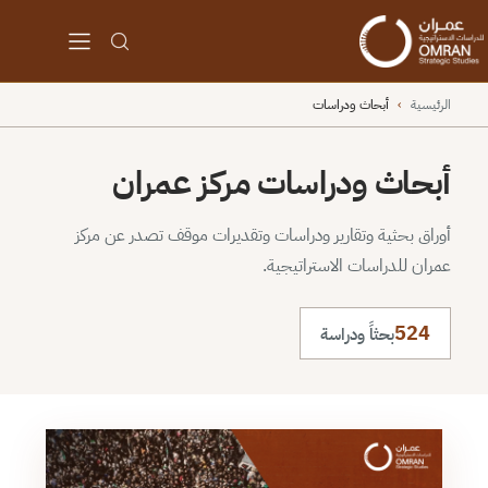
الرئيسية
›
أبحاث ودراسات
أبحاث ودراسات مركز عمران
أوراق بحثية وتقارير ودراسات وتقديرات موقف تصدر عن مركز
عمران للدراسات الاستراتيجية.
524
بحثاً ودراسة