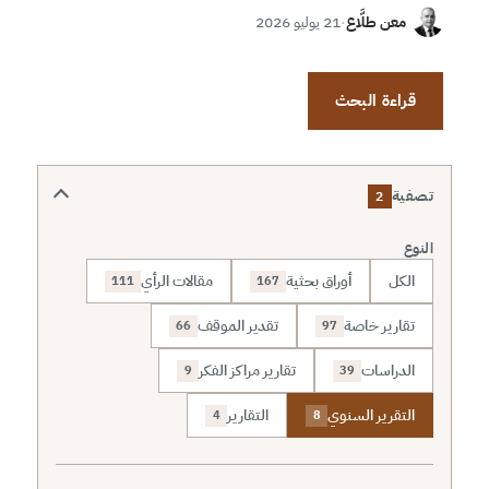
معن طلَّاع
·
21 يوليو 2026
قراءة البحث
تصفية
2
النوع
الكل
أوراق بحثية
مقالات الرأي
111
167
تقارير خاصة
تقدير الموقف
66
97
الدراسات
تقارير مراكز الفكر
9
39
التقرير السنوي
التقارير
4
8