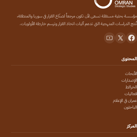
مؤسسة بحثية مستقلة تسعى لأن تكون مرجعاً لصنّاع القرار في سوريا والمنطقة،
تُنتج الدراسات المنهجية التي تدعم آليات اتخاذ القرار وترسم خارطة الأولويات.
المحتوى
الأبحاث
الإصدارات
الخرائط
فعاليات
عمران في الإعلام
الباحثون
المركز