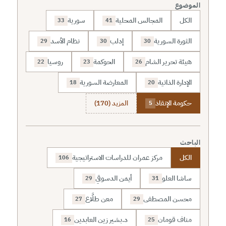
الموضوع
الكل
المجالس المحلية
سورية
33
41
الثورة السورية
إدلب
نظام الأسد
29
30
30
هيئة تحرير الشام
الحوكمة
روسيا
22
23
26
الإدارة الذاتية
المعارضة السورية
18
20
حكومة الإنقاذ
المزيد (170)
5
الباحث
الكل
مركز عمران للدراسات الاستراتيجية
106
ساشا العلو
أيمن الدسوقي
29
31
محسن المصطفى
معن طلَّاع
27
29
مناف قومان
د.بشير زين العابدين
16
25