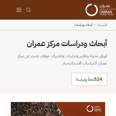
الرئيسية
›
أبحاث ودراسات
أبحاث ودراسات مركز عمران
أوراق بحثية وتقارير ودراسات وتقديرات موقف تصدر عن مركز
عمران للدراسات الاستراتيجية.
524
بحثاً ودراسة