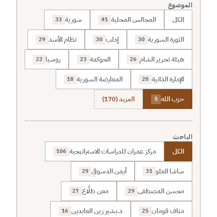
الموضوع
الكل
المجالس المحلية
سورية
33
41
الثورة السورية
إدلب
نظام الأسد
29
30
30
هيئة تحرير الشام
الحوكمة
روسيا
22
23
26
الإدارة الذاتية
المعارضة السورية
18
20
حزب الله
المزيد (170)
5
الباحث
الكل
مركز عمران للدراسات الاستراتيجية
106
ساشا العلو
أيمن الدسوقي
29
31
محسن المصطفى
معن طلَّاع
27
29
مناف قومان
د.بشير زين العابدين
16
25