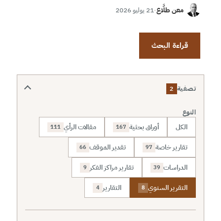
معن طلَّاع
·
21 يوليو 2026
قراءة البحث
تصفية
2
النوع
الكل
أوراق بحثية
مقالات الرأي
111
167
تقارير خاصة
تقدير الموقف
66
97
الدراسات
تقارير مراكز الفكر
9
39
التقرير السنوي
التقارير
4
8