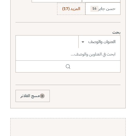
حسن جابر
المزيد (17)
16
بحث
نطاق البحث
×
مسح الفلاتر