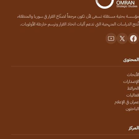
مؤسسة بحثية مستقلة تسعى لأن تكون مرجعاً لصنّاع القرار في سوريا والمنطقة،
تُنتج الدراسات المنهجية التي تدعم آليات اتخاذ القرار وترسم خارطة الأولويات.
المحتوى
الأبحاث
الإصدارات
الخرائط
فعاليات
عمران في الإعلام
الباحثون
المركز