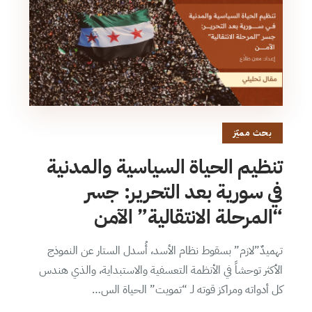
بحث مميّز
تنظيم الحياة السياسية والمدنية
في سورية بعد التحرير: جسر
“المرحلة الانتقالية” الآمن
تهميدٌ”لازم” بسقوط نظام الأسد، أُسدل الستار عن النموذج
الأكثر توحشاً في الأنظمة التعسفية والاستبداية، والذي هندس
كل أدواته ومراكز قوته لـ “تمويت” الحياة الس…