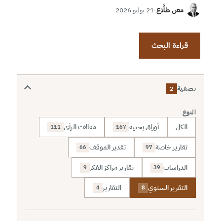
معن طلَّاع
·
21 يوليو 2026
قراءة البحث
تصفية
2
النوع
الكل
أوراق بحثية
مقالات الرأي
111
167
تقارير خاصة
تقدير الموقف
66
97
الدراسات
تقارير مراكز الفكر
9
39
التقرير السنوي
التقارير
4
8