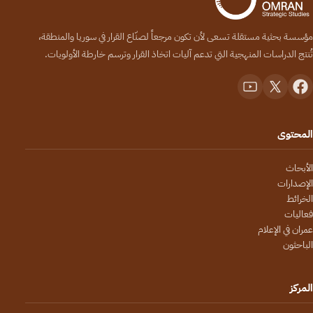
مؤسسة بحثية مستقلة تسعى لأن تكون مرجعاً لصنّاع القرار في سوريا والمنطقة،
تُنتج الدراسات المنهجية التي تدعم آليات اتخاذ القرار وترسم خارطة الأولويات.
المحتوى
الأبحاث
الإصدارات
الخرائط
فعاليات
عمران في الإعلام
الباحثون
المركز