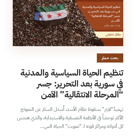
بحث مميّز
تنظيم الحياة السياسية والمدنية
في سورية بعد التحرير: جسر
“المرحلة الانتقالية” الآمن
تهميدٌ”لازم” بسقوط نظام الأسد، أُسدل الستار عن النموذج
الأكثر توحشاً في الأنظمة التعسفية والاستبداية، والذي هندس
كل أدواته ومراكز قوته لـ “تمويت” الحياة الس…