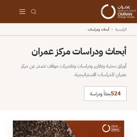
الرئيسية
›
أبحاث ودراسات
أبحاث ودراسات مركز عمران
أوراق بحثية وتقارير ودراسات وتقديرات موقف تصدر عن مركز
عمران للدراسات الاستراتيجية.
524
بحثاً ودراسة