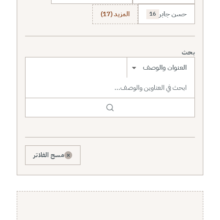
حسن جابر
المزيد (17)
16
بحث
نطاق البحث
×
مسح الفلاتر