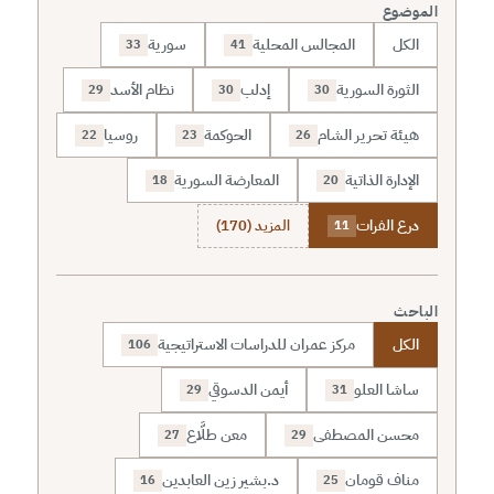
الموضوع
الكل
المجالس المحلية
سورية
33
41
الثورة السورية
إدلب
نظام الأسد
29
30
30
هيئة تحرير الشام
الحوكمة
روسيا
22
23
26
الإدارة الذاتية
المعارضة السورية
18
20
درع الفرات
المزيد (170)
11
الباحث
الكل
مركز عمران للدراسات الاستراتيجية
106
ساشا العلو
أيمن الدسوقي
29
31
محسن المصطفى
معن طلَّاع
27
29
مناف قومان
د.بشير زين العابدين
16
25