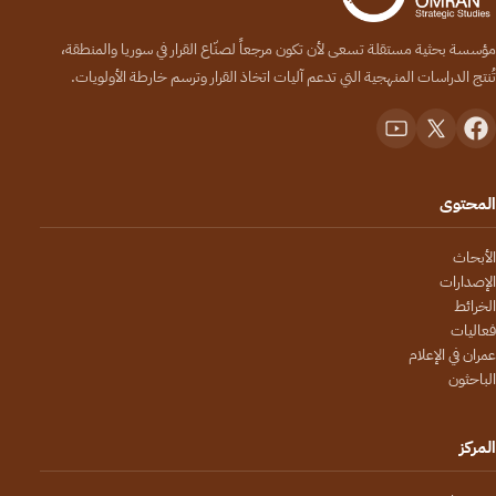
مؤسسة بحثية مستقلة تسعى لأن تكون مرجعاً لصنّاع القرار في سوريا والمنطقة،
تُنتج الدراسات المنهجية التي تدعم آليات اتخاذ القرار وترسم خارطة الأولويات.
المحتوى
الأبحاث
الإصدارات
الخرائط
فعاليات
عمران في الإعلام
الباحثون
المركز