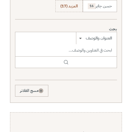
حسن جابر
المزيد (17)
16
بحث
نطاق البحث
×
مسح الفلاتر