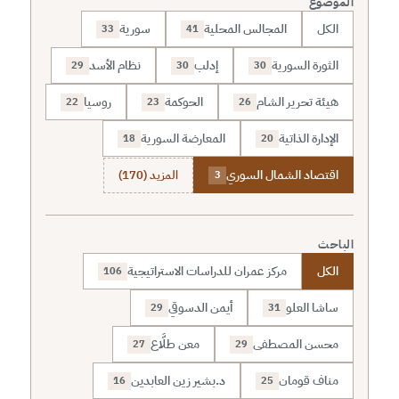
الموضوع
الكل
المجالس المحلية
سورية
33
41
الثورة السورية
إدلب
نظام الأسد
29
30
30
هيئة تحرير الشام
الحوكمة
روسيا
22
23
26
الإدارة الذاتية
المعارضة السورية
18
20
اقتصاد الشمال السوري
المزيد (170)
3
الباحث
الكل
مركز عمران للدراسات الاستراتيجية
106
ساشا العلو
أيمن الدسوقي
29
31
محسن المصطفى
معن طلَّاع
27
29
مناف قومان
د.بشير زين العابدين
16
25