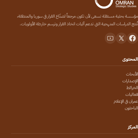
مؤسسة بحثية مستقلة تسعى لأن تكون مرجعاً لصنّاع القرار في سوريا والمنطقة،
تُنتج الدراسات المنهجية التي تدعم آليات اتخاذ القرار وترسم خارطة الأولويات.
المحتوى
الأبحاث
الإصدارات
الخرائط
فعاليات
عمران في الإعلام
الباحثون
المركز