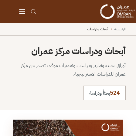
الرئيسية
›
أبحاث ودراسات
أبحاث ودراسات مركز عمران
أوراق بحثية وتقارير ودراسات وتقديرات موقف تصدر عن مركز
عمران للدراسات الاستراتيجية.
524
بحثاً ودراسة