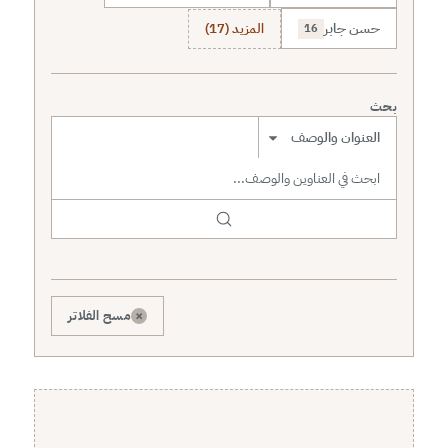
حسن جابر
المزيد (17)
16
بحث
نطاق البحث
×
مسح الفلاتر