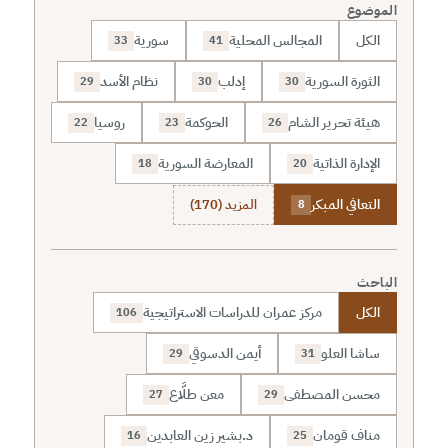
الموضوع
الكل
المجالس المحلية
سورية
33
41
الثورة السورية
إدلب
نظام الأسد
29
30
30
هيئة تحرير الشام
الحوكمة
روسيا
22
23
26
الإدارة الذاتية
المعارضة السورية
18
20
التعافي المبكر
المزيد (170)
8
الباحث
الكل
مركز عمران للدراسات الاستراتيجية
106
ساشا العلو
أيمن الدسوقي
29
31
محسن المصطفى
معن طلَّاع
27
29
مناف قومان
د.بشير زين العابدين
16
25