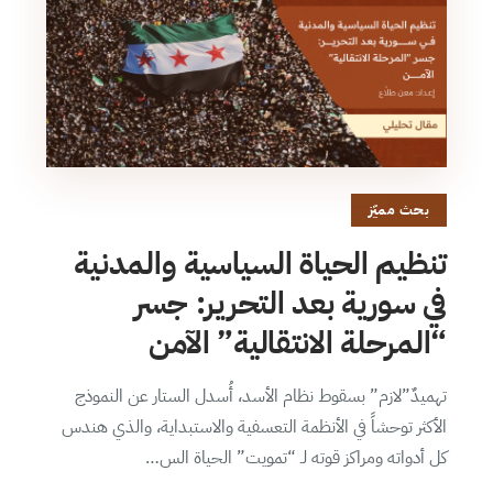
بحث مميّز
تنظيم الحياة السياسية والمدنية
في سورية بعد التحرير: جسر
“المرحلة الانتقالية” الآمن
تهميدٌ”لازم” بسقوط نظام الأسد، أُسدل الستار عن النموذج
الأكثر توحشاً في الأنظمة التعسفية والاستبداية، والذي هندس
كل أدواته ومراكز قوته لـ “تمويت” الحياة الس…