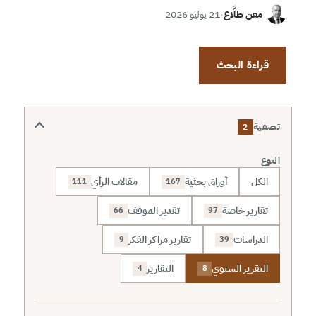
معن طلَّاع
·
21 يوليو 2026
قراءة البحث
تصفية
2
النوع
الكل
أوراق بحثية
مقالات الرأي
111
167
تقارير خاصة
تقدير الموقف
66
97
الدراسات
تقارير مراكز الفكر
9
39
التقرير السنوي
التقارير
4
8