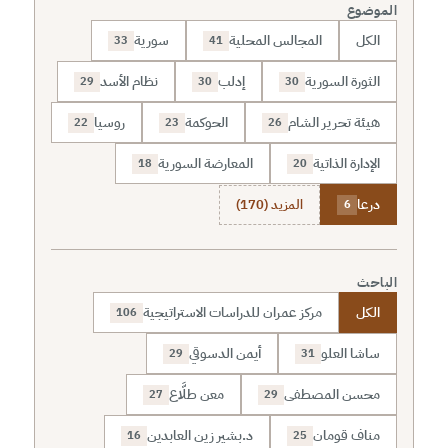
الموضوع
الكل
المجالس المحلية
سورية
33
41
الثورة السورية
إدلب
نظام الأسد
29
30
30
هيئة تحرير الشام
الحوكمة
روسيا
22
23
26
الإدارة الذاتية
المعارضة السورية
18
20
درعا
المزيد (170)
6
الباحث
الكل
مركز عمران للدراسات الاستراتيجية
106
ساشا العلو
أيمن الدسوقي
29
31
محسن المصطفى
معن طلَّاع
27
29
مناف قومان
د.بشير زين العابدين
16
25