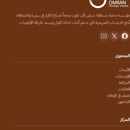
مؤسسة بحثية مستقلة تسعى لأن تكون مرجعاً لصنّاع القرار في سوريا والمنطقة،
تُنتج الدراسات المنهجية التي تدعم آليات اتخاذ القرار وترسم خارطة الأولويات.
المحتوى
الأبحاث
الإصدارات
الخرائط
فعاليات
عمران في الإعلام
الباحثون
المركز