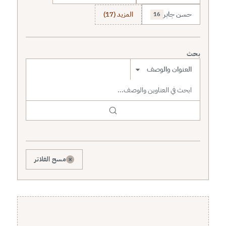
حسن جابر
المزيد (17)
16
بحث
نطاق البحث
×
مسح الفلاتر