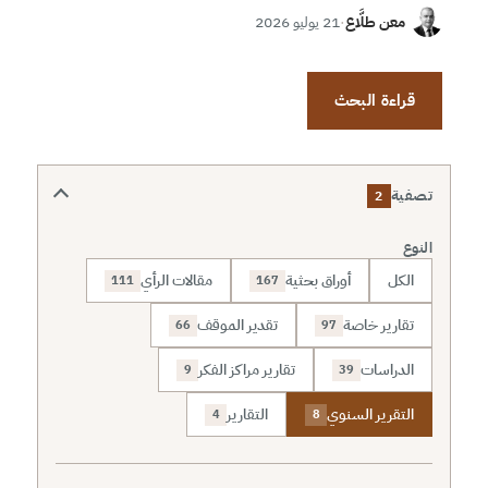
معن طلَّاع
·
21 يوليو 2026
قراءة البحث
تصفية
2
النوع
الكل
أوراق بحثية
مقالات الرأي
111
167
تقارير خاصة
تقدير الموقف
66
97
الدراسات
تقارير مراكز الفكر
9
39
التقرير السنوي
التقارير
4
8