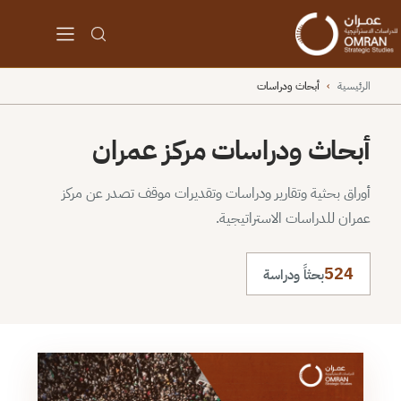
الرئيسية
›
أبحاث ودراسات
أبحاث ودراسات مركز عمران
أوراق بحثية وتقارير ودراسات وتقديرات موقف تصدر عن مركز
عمران للدراسات الاستراتيجية.
524
بحثاً ودراسة