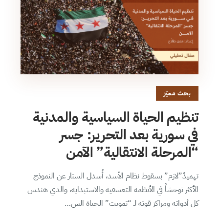
بحث مميّز
تنظيم الحياة السياسية والمدنية
في سورية بعد التحرير: جسر
“المرحلة الانتقالية” الآمن
تهميدٌ”لازم” بسقوط نظام الأسد، أُسدل الستار عن النموذج
الأكثر توحشاً في الأنظمة التعسفية والاستبداية، والذي هندس
كل أدواته ومراكز قوته لـ “تمويت” الحياة الس…