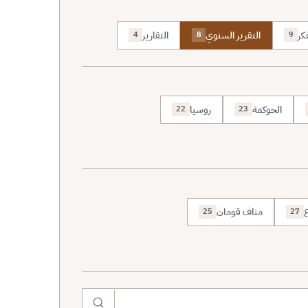
كر
التقرير السنوي
التقارير
4
8
9
الحوكمة
روسيا
22
23
ع
مناف قومان
25
27