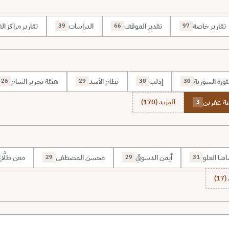
تقارير خاصة
تقدير الموقف
الدراسات
تقارير مراكز الف
39
66
97
ثورة السورية
إدلب
نظام الأسد
هيئة تحرير الشام
26
29
30
30
ة عفرين
المزيد (170)
3
شا العلو
أيمن الدسوقي
محسن المصطفى
معن طلَّا
29
29
31
1)