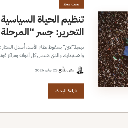
بحث مميّز
تنظيم الحياة السياسية 
التحرير: جسر “المرحلة ا
تهميدٌ”لازم” بسقوط نظام الأسد، أُسدل الستار عن
والاستبداية، والذي هندس كل أدواته ومراكز قوت
معن طلَّاع
·
21 يوليو 2026
قراءة البحث