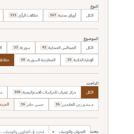
النوع
الكل
أوراق بحثية
مقالات الرأي
111
167
الموضوع
الكل
المجالس المحلية
سورية
ال
33
41
الإدارة الذاتية
المعارضة السورية
مقاطع
18
20
الباحث
الكل
مركز عمران للدراسات الاستراتيجية
سا
106
د.بشير زين العابدين
حسن جابر
المزيد (7
16
16
بحث