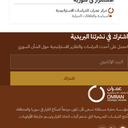
مركز عمران للدراسات الاستراتيجية
السياسة والعلاقات الدولية
اشترك في نشرتنا البريدية
احصل على أحدث الدراسات والتقارير الاستراتيجية حول الشأن السوري
لبريد الإلكتروني
اشتراك
مؤسسة بحثية مستقلة تسعى لأن تكون مرجعاً لصنّاع القرار في سوريا والمنطقة،
تُنتج الدراسات المنهجية التي تدعم آليات اتخاذ القرار وترسم خارطة الأولويات.