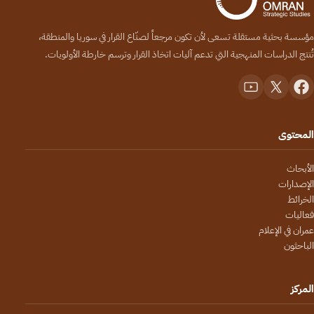
مؤسسة بحثية مستقلة تسعى لأن تكون مرجعاً لصنّاع القرار في سوريا والمنطقة،
تُنتج الدراسات المنهجية التي تدعم آليات اتخاذ القرار وترسم خارطة الأولويات.
المحتوى
الأبحاث
الإصدارات
الخرائط
فعاليات
عمران في الإعلام
الباحثون
المركز