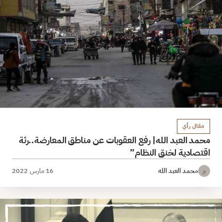
مقال رأي
محمد العبد الله| رفع العقوبات عن مناطق المعارضة..رئة
اقتصادية لخنق النظام”
محمد العبد الله
16 مارس 2022
م