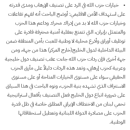
• خيارات حزب الله في الرد على تصنيف الإرهاب ومدى قدرته
على استهداف الأمن الاقليمي: أوضح الباحث أنه لفهم تفاعلات
وخيارات حزب الله لا بد من إدراك محرك وداعم هذا الحزب
والمتمثل بإيران، التي تتمتع بعقلية أمنية محترفة قادرة على
توظيف أوراق وأذرع محلية لا وطنية للعبث بأمن المنطقة ضمن
البيئة الداخلية لدول الخليج(خارج المركز) هذا من جهة، ومن
جهة أخرى فإن ردات حزب الله جاءت عقب تصنيف دول خليجية
وعربية كحزب إرهابي، وتعد هذه الردات دليلاً على مأزق الحزب
الحقيقي سواء على مستوى الخيارات المتاحة أو على مستوى
الاستنزاف الذي تشهده بنية الحزب، ونوه الباحث في هذا السياق
على ضرورة اتباع دول الخليج فعل التصنيف بأفعال استراتيجية
تحمي لبنان من الاختطاف الإيراني المطلق خاصة في ظل قدرة
الحزب على مصادرة الدولة اللبنانية وتعطيل استحقاقاتها
الوطنية.