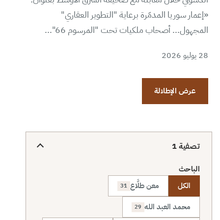
«إعمار سوريا المدمّرة برعاية "التطوير العقاري"
المجهول... أصحاب ملكيات تحت "المرسوم 66"...
28 يوليو 2026
عرض الإطلالة
تصفية
1
الباحث
الكل
معن طلَّاع
31
محمد العبد الله
29