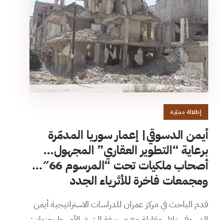
إطلالة مميّزة
أيمن الدسوقي| إعمار سوريا المدمّرة
برعاية “التطوير العقاري” المجهول…
أصحاب ملكيات تحت “المرسوم 66″…
ومجمعات فاخرة للأثرياء الجدد
قدم الباحث في مركز عمران للدراسات الاستراتيجية أيمن
الدسوقي خلال مقابلة مع صحيفة الشرق الأوسط بعنوان: