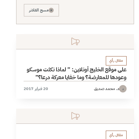
×
مسح الفلاتر
مقال رأي
على موقع الخليج أونلاين: ” لماذا نكثت موسكو
وعودها للمعارضة؟ وما خفايا معركة درعا؟”
د. محمد صديق
20 فبراير 2017
د
مقال رأي