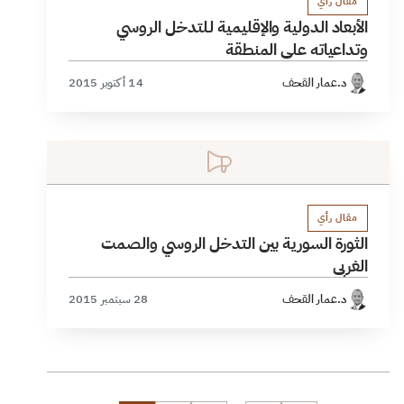
مقال رأي
الأبعاد الدولية والإقليمية لـلتدخل الروسي
وتداعياته على المنطقة
د.عمار القحف
14 أكتوبر 2015
مقال رأي
الثورة السورية بين ‫‏التدخل الروسي‬ والصمت
الغربي
د.عمار القحف
28 سبتمبر 2015