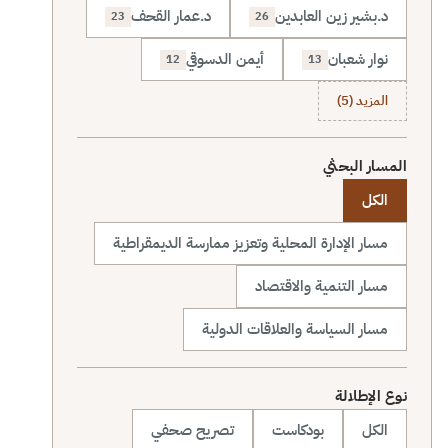
د.بشير زين العابدين
د.عمار القحف
23
26
نوار شعبان
أيمن الدسوقي
12
13
المزيد (5)
المسار البحثي
الكل
مسار الإدارة المحلية وتعزيز ممارسة الديمقراطية
مسار التنمية والاقتصاد
مسار السياسة والعلاقات الدولية
نوع الإطلالة
الكل
بودكاست
تصريح صحفي