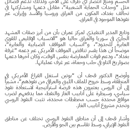
الحسم ومنع انتصار أي طرف على الآخر، ولذلك تدعم فصائل
مثل
“
وحدات الحماية الشعبية
“
، مقابل دعمها ومشاركتها في
تحالف بغداد، المكون من العراق وروسيا والأسد وإيران، عبر
نفوذها الموجود في العراق.
وتابع المدير التنفيذي لمركز عمران بأن من أبرز صفات المشهد
الجاري في سوريا والعراق حاليا هو
“
الانسياب الإقليمي للقوى
العابرة للحدود
“
، و
“
انسياب المواقف الضبابية والعابرة
“
،
موضحاً أن هذا يفسر تناقض الموقف الأمريكي عبر دعمه
“
غرفة
بغداد
“
، ودعم قوات المعارضة بنفس الوقت، وكان آخرها دعمها
بصواريخ التاو في حلب وحماة، عبر غرف عملياتها.
وأوضح الدكتور قحف أن
“
بوتين استغل الفراغ الأمريكي في
المنطقة، وسط خروج للملف الليبي والعراقي من نفوذهم
“
، مشيراً
إلى أن الروس يعتبرون هذه فرصة استراتيجية لاستعادة نفوذ
سياسي، وسيطرة على أنابيب الغاز والنفط، مما يدفعهم لضرب
مواقع محددة حسب مخططات محددة، تثبت النفوذ الروسي
وتخدم مشروع أنابيب الغاز.
وأشار قحف إلى أن مناطق النفوذ الروسي تختلف عن مناطق
النفوذ الإيراني، وسط تقاسم بين الجو والأرض.