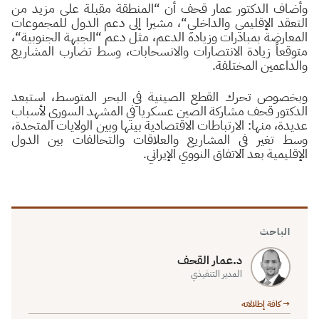
وأضاف الدكتور عمار قحف أن
“
المنطقة مقبلة على مزيد من
التعقد الإقليمي والداخلي
“
، مشيرا إلى دعم الدول للمجموعات
المعارضة بمبادرات وزيادة الدعم، مثل دعم
“
الجبهة الجنوبية
“
،
متوقعاً زيادة الانتصارات والانسحابات، وسط تضارب المشاريع
والداعمين المختلفة.
وبخصوص تحرك القطع الصينية في البحر المتوسط، استبعد
الدكتور قحف مشاركة الصين عسكريا في المشهد السوري لأسباب
عديدة، منها: الارتباطات الاقتصادية بينها وبين الولايات المتحدة،
وسط تغير في المشاريع والعلاقات والتحالفات بين الدول
الإقليمية بعد الاتفاق النووي الإيراني.
الباحث
د.عمار القحف
المدير التنفيذي
→ كافة إطلالاته