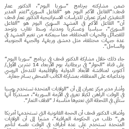
ضمن مشاركته ببرنامج “سوريا اليوم”، الدكتور عمار
قحف:”الفاعل الأكبر اليوم هو “الفاعل السوري”اعتبر المدير
التنفيذي لمركز عمران للدراسات الاستراتيجية الدكتور عمار قحف
أن
“
الفاعل الأكبر في المشهد السوري اليوم هو
“
الفاعل
السوري
“
، سياسياً وعسكرياً ومدنياً، وسط تقارب وتوحد
للفصائل والجهات المختلفة، مما سيمكنه من تغيير المشهد في
عدة جبهات مختلفة، مثل دمشق وريفها، والجبهة الجنوبية،
والساحل
“
.
جاء ذلك خلال مشاركة الدكتور قحف في برنامج
“
سوريا اليوم
“
على قناة
“
الحوار
“
في بريطانيا، يوم الأربعاء 14 تشرين الأول/
أكتوبر، لمناقشة الأبعاد الدولية والإقليمية للتدخل الروسي
وتداعياته على المنطقة، بمشاركة الكاتب الصحفي بسام جعارة.
وأشار مدير مركز عمران إلى أن
“
الولايات المتحدة تستخدم روسيا
في الوقت الراهن لكيلا تغرق في الأزمة السورية
“
، مستدركاً أنها
ستأتي في اللحظة التي تعتبرها مناسبة لـ
“
قطف الثمار
“
.
وأضاف الدكتور قحف أن الحجة القانونية التي تستخدمها أمريكا
هي
“
طلب من الحكومة العراقية
“
، مشيرا إلى أن الولايات
المتحدة تستخدم على عدة أطراف في الوقت نفسه لتأخير