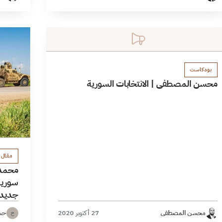
بودكاست
محسن المصطفى | الانتخابات السورية
مقال 
محمد 
سورية.
جديدة
محسن المصطفى
27 أكتوبر 2020
حس
ح