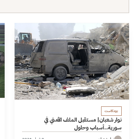
بودكاست
نوار شعبان| مستقبل الملف الأمني في
سورية..أسباب وحلول