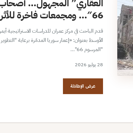
العقاري” المجهول… أصحاب 
66″… ومجمعات فاخرة للأثرياء الجدد
قدم الباحث في مركز عمران للدراسات الاستراتيجية أي
الأوسط بعنوان: «إعمار سوريا المدمّرة برعاية "التطو
"المرسوم 66"...
28 يوليو 2026
عرض الإطلالة