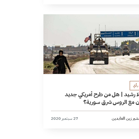
رأي
لا رشيد | هل من طرح أمريكي جديد
ن مع الروس شرق سورية؟
شير زين العابدين
27 سبتمبر 2020