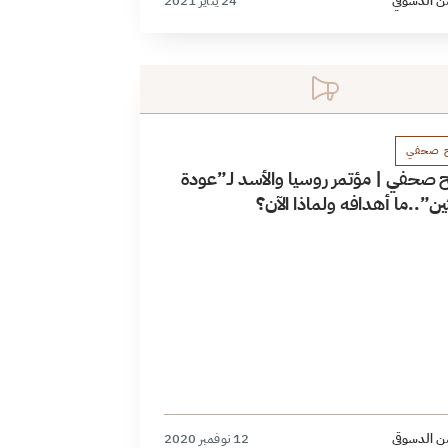
ن الدسوقي
24 يناير 2021
ح صحفي
 صحفي | مؤتمر روسيا والأسد لـ”عودة
ين”..ما أهدافه ولماذا الآن؟
ن الدسوقي
12 نوفمبر 2020