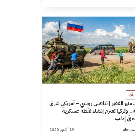
رأي
منير الفقير | تنافس روسي – أمريكي شرق
. وتركيا تعتزم إنشاء نقطة عسكرية
 في إدلب
ن جابر
19 أكتوبر 2020