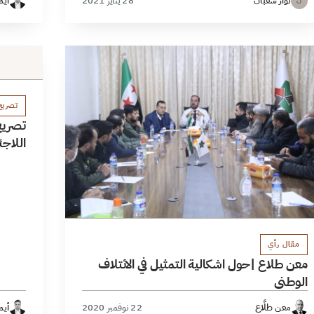
نوار شعبان
28 يناير 2021
أيم
ن
تصري
تصريح
اللاجئ
مقال رأي
معن طلاع |حول اشكالية التمثيل في الائتلاف
الوطني
معن طلَّاع
22 نوفمبر 2020
أيم