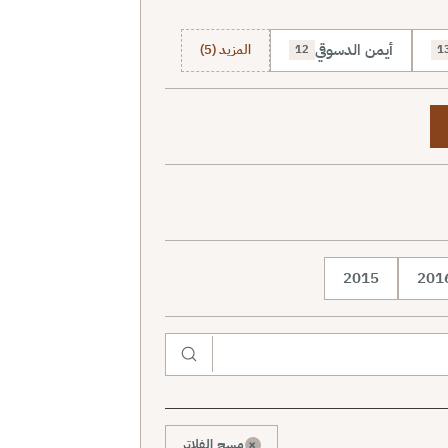
أيمن الدسوقي
المزيد (5)
12
1
2015
201
×
مسح الفلاتر