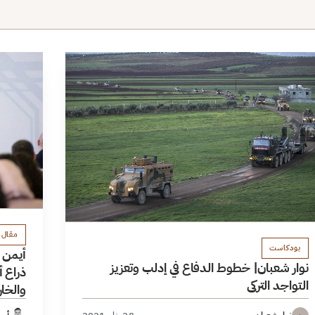
مقال 
بودكاست
أيمن ا
نوار شعبان| خطوط الدفاع في إدلب وتعزيز
ذراع أ
التواجد التركي
والخار