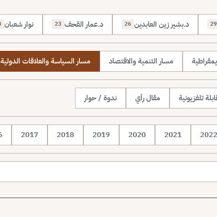
د.بشير زين العابدين
د.عمار القحف
نوار شعبان
3
23
26
29
يمقراطية
مسار التنمية والاقتصاد
مسار السياسة والعلاقات الدولية
بلة تلفزيونية
مقال رأي
ندوة / حوار
6
2017
2018
2019
2020
2021
202