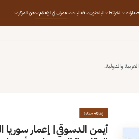
إصدارات
الخرائط
الباحثون
فعاليات
عمران في الإعلام
عن المركز
لعربية والدولية.
إطلالة مميّزة
أيمن الدسوقي| إعمار سوريا الم