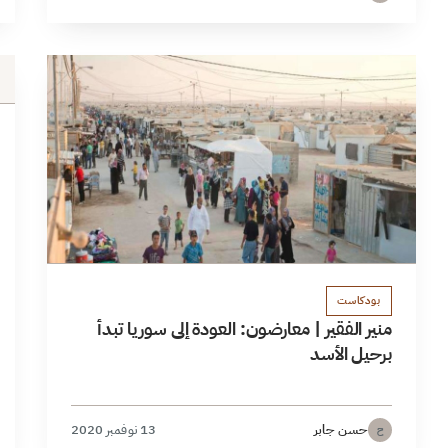
بودكاست
منير الفقير | معارضون: العودة إلى سوريا تبدأ
برحيل الأسد
حسن جابر
13 نوفمبر 2020
ح